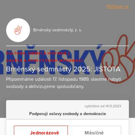
Přihlásit se
Brněnský sedmnáctý, z. s.
KULTURA, UMĚNÍ A HISTORIE
OSVĚTA A POSKYTOVÁNÍ INFORMACÍ
Brněnský sedmnáctý 2025: JISTOTA
Připomínáme události 17. listopadu 1989, slavíme nabytí
svobody a aktivizujeme spoluobčany.
vybíráme od 14.11.2023
Podporuji oslavy svobody a demokracie
Jednorázově
Měsíčně