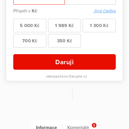
Přispět v
Kč
:
Jiná částka
5 000 Kč
1 989 Kč
1 300 Kč
700 Kč
350 Kč
Daruji
zabezpečeno Darujme.cz
3
Informace
Komentáře