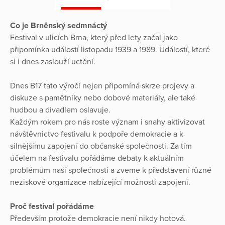
Co je Brněnský sedmnáctý
Festival v ulicích Brna, který před lety začal jako
připomínka událostí listopadu 1939 a 1989. Událostí, které
si i dnes zaslouží uctění.
Dnes B17 tato výročí nejen připomíná skrze projevy a
diskuze s pamětníky nebo dobové materiály, ale také
hudbou a divadlem oslavuje.
Každým rokem pro nás roste význam i snahy aktivizovat
návštěvnictvo festivalu k podpoře demokracie a k
silnějšímu zapojení do občanské společnosti. Za tím
účelem na festivalu pořádáme debaty k aktuálním
problémům naší společnosti a zveme k představení různé
neziskové organizace nabízející možnosti zapojení.
Proč festival pořádáme
Především protože demokracie není nikdy hotová.