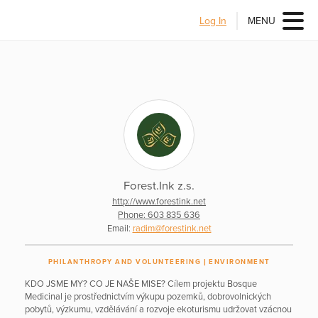
Log In
MENU
Forest.Ink z.s.
http://www.forestink.net
Phone: 603 835 636
Email:
radim@forestink.net
PHILANTHROPY AND VOLUNTEERING
ENVIRONMENT
KDO JSME MY? CO JE NAŠE MISE? Cílem projektu Bosque
Medicinal je prostřednictvím výkupu pozemků, dobrovolnických
pobytů, výzkumu, vzdělávání a rozvoje ekoturismu udržovat vzácnou