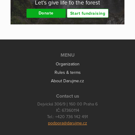
Let's give life to the forest
Donate
Start fundraising
MENU
Organization
Rules & terms
About Darujme.cz
Contact us
Dejvická 306/9 | 160 00 Praha 6
IČ: 67360114
Tel.: +420 736 142 491
podpora@darujme.cz