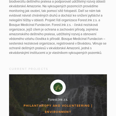
biodiverzitu deštného pralesa a podporovat udržitelný rozvoj oblasti
ekvádorské Amazonie. Na vykoupených pozemcích provádíme
monitoring jak osobní, tak pomocí sítě fotopastí. Daří se nám tak
evidovat návrat chráněných druhů a dochází ke snížení pytláctví a
nelegální těžby v oblasti. Projekt řídí organizace Forest.Ink z.s. a
Bosque Medicinal Fundacion. Forest.Ink z.s. - česká nezisková
organizace, jejíž cílem je ochrana a zachování přírody, zejména
amazonského deštného pralesa, udržitelný rozvoj a obnovení
vědomého vztahu člověka k přírodě. Bosque Medicinal Fundacion –
sesterská nezisková organizace, registrovaná v Ekvádoru. Věnuje se
ochraně deštných pralesů v ekvádorské Amazonii, jedná s
ekvádorskými institucemi a je vlastníkem vykoupených pozemků.
CURRENT PROJECTS
Forest.Ink z.s.
PHILANTHROPY AND VOLUNTEERING
ENVIRONMENT