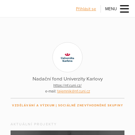
Přihlásit se
MENU
Nadační fond Univerzity Karlovy
https://nf.cuni.cz/
e-mail:
tajemnik@nf.cuni.cz
VZDĚLÁVÁNÍ A VÝZKUM
SOCIÁLNĚ ZNEVÝHODNĚNÉ SKUPINY
AKTUÁLNÍ PROJEKTY