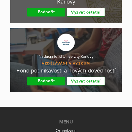
Karlovy
Podpořit
Vyzvat ostatní
Nadační fond Univerzity Karlovy
VZDĚLÁVÁNÍ A VÝZKUM
Fond podnikavosti a nových dovedností
Podpořit
Vyzvat ostatní
MENU
Organizace