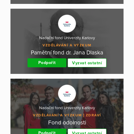
Nadační fond Univerzity Karlovy
VZDĚLÁVÁNÍ A VÝZKUM
Pamětní fond dr. Jana Dlaska
Podpořit
Vyzvat ostatní
Nadační fond Univerzity Karlovy
VZDĚLÁVÁNÍ A VÝZKUM
ZDRAVÍ
Fond odolnosti
Podpořit
Vyzvat ostatní