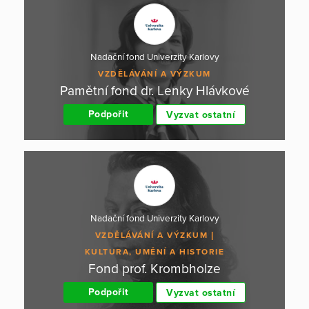
Nadační fond Univerzity Karlovy
VZDĚLÁVÁNÍ A VÝZKUM
Pamětní fond dr. Lenky Hlávkové
Podpořit
Vyzvat ostatní
Nadační fond Univerzity Karlovy
VZDĚLÁVÁNÍ A VÝZKUM
KULTURA, UMĚNÍ A HISTORIE
Fond prof. Krombholze
Podpořit
Vyzvat ostatní