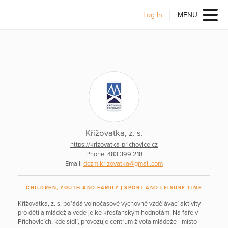
Log In
MENU
Křižovatka, z. s.
https://krizovatka-prichovice.cz
Phone: 483 399 218
Email:
dczm.krizovatka@gmail.com
CHILDREN, YOUTH AND FAMILY
SPORT AND LEISURE TIME
Křižovatka, z. s. pořádá volnočasové výchovně vzdělávací aktivity
pro dětí a mládež a vede je ke křesťanským hodnotám. Na faře v
Příchovicích, kde sídlí, provozuje centrum života mládeže - místo