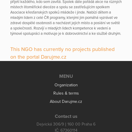
přijetí každého, kdo sem zavítá. Spolek dále pořádá akce na různých
místech litoměřické diecéze a spolu se zastřešujícím spolkem
Asociace křesťanských spolků mládeže i jinde. Nabízí dětem a
mladým lidem z celé ČR programy, kterými jim pomáhá vyzrávat ve
zdravé dospělé osobnosti a nacházet jejich místo a poslání ve světě
a společnosti. Rozvíjí v mladých lidech kompetence k vedení a
týmové spolupráci a motivuje je k dobrovolnictví a ke službě druhým.
This NGO has currently no projects published
on the portal Darujme.cz
MENU
Organization
Rules & terms
About Darujme.cz
Contact us
Dejvická 306/9 | 160 00 Praha 6
IČ: 67360114