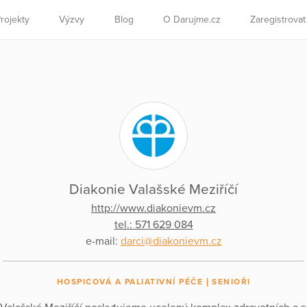
rojekty
Výzvy
Blog
O Darujme.cz
Zaregistrova
Diakonie Valašské Meziříčí
http://www.diakonievm.cz
tel.: 571 629 084
e-mail:
darci@diakonievm.cz
HOSPICOVÁ A PALIATIVNÍ PÉČE
SENIOŘI