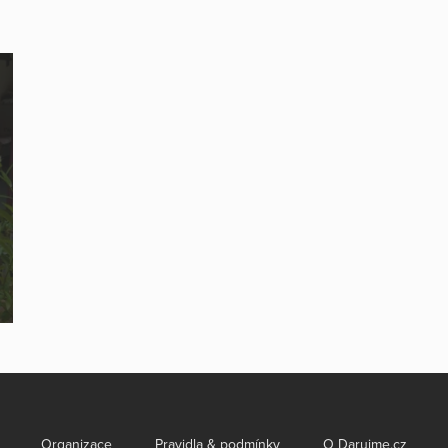
Organizace
Pravidla & podmínky
O Darujme.cz