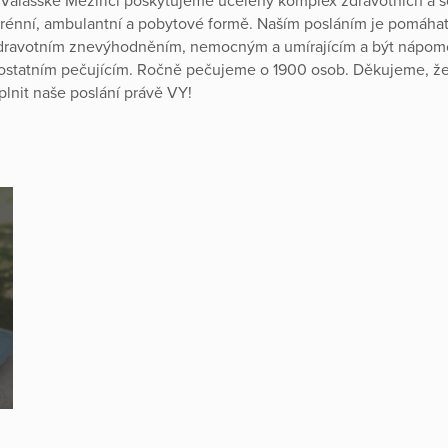
 Valašské Meziříčí poskytujeme ucelený komplex zdravotních a s
erénní, ambulantní a pobytové formě. Naším posláním je pomáha
zdravotním znevýhodněním, nemocným a umírajícím a být nápom
ostatním pečujícím. Ročně pečujeme o 1900 osob. Děkujeme, ž
lnit naše poslání právě VY!