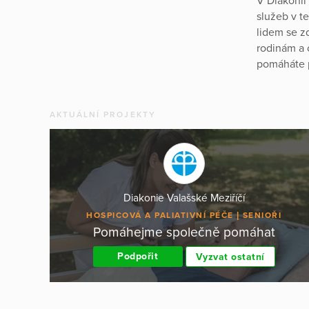
V Diakonii
služeb v t
lidem se 
rodinám a 
pomáháte p
AKTUÁLNÍ PROJEKTY
Diakonie Valašské Meziříčí
HOSPICOVÁ A PALIATIVNÍ PÉČE
SENIOŘI
Pomáhejme společně pomáhat
Podpořit
Vyzvat ostatní