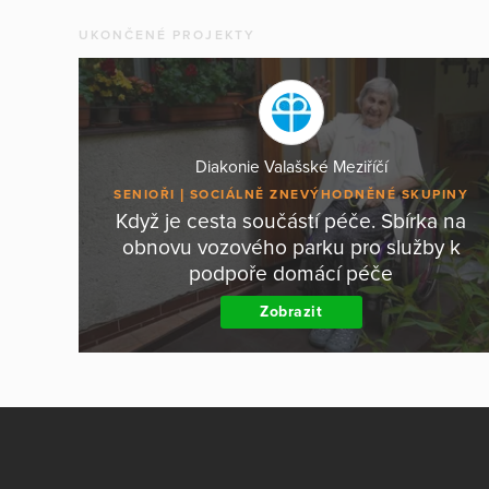
UKONČENÉ PROJEKTY
Diakonie Valašské Meziříčí
SENIOŘI
SOCIÁLNĚ ZNEVÝHODNĚNÉ SKUPINY
Když je cesta součástí péče. Sbírka na
obnovu vozového parku pro služby k
podpoře domácí péče
Zobrazit