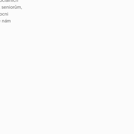
ociálních
t seniorům,
ocni
e nám