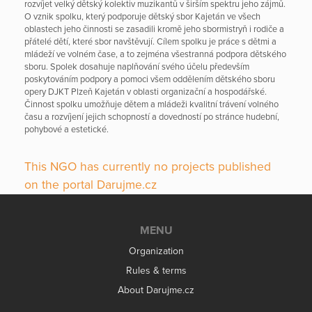
rozvíjet velký dětský kolektiv muzikantů v širším spektru jeho zájmů.
O vznik spolku, který podporuje dětský sbor Kajetán ve všech
oblastech jeho činnosti se zasadili kromě jeho sbormistryň i rodiče a
přátelé dětí, které sbor navštěvují. Cílem spolku je práce s dětmi a
mládeží ve volném čase, a to zejména všestranná podpora dětského
sboru. Spolek dosahuje naplňování svého účelu především
poskytováním podpory a pomoci všem oddělením dětského sboru
opery DJKT Plzeň Kajetán v oblasti organizační a hospodářské.
Činnost spolku umožňuje dětem a mládeži kvalitní trávení volného
času a rozvíjení jejich schopností a dovedností po stránce hudební,
pohybové a estetické.
This NGO has currently no projects published
on the portal Darujme.cz
MENU
Organization
Rules & terms
About Darujme.cz