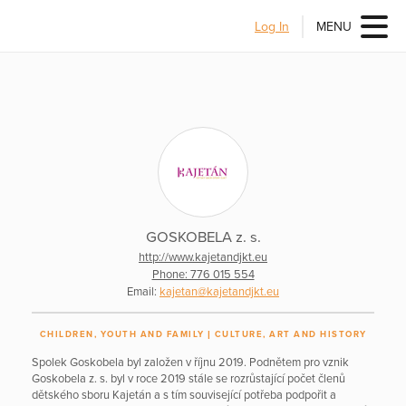
Log In
MENU
GOSKOBELA z. s.
http://www.kajetandjkt.eu
Phone: 776 015 554
Email:
kajetan@kajetandjkt.eu
CHILDREN, YOUTH AND FAMILY
CULTURE, ART AND HISTORY
Spolek Goskobela byl založen v říjnu 2019. Podnětem pro vznik
Goskobela z. s. byl v roce 2019 stále se rozrůstající počet členů
dětského sboru Kajetán a s tím související potřeba podpořit a