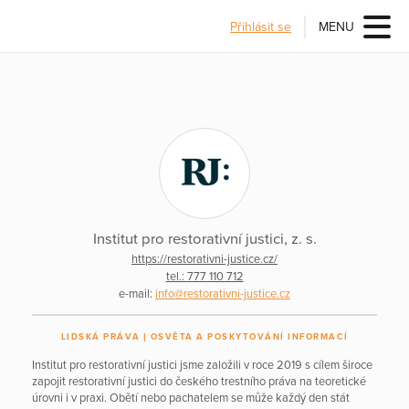
Přihlásit se
MENU
Institut pro restorativní justici, z. s.
https://restorativni-justice.cz/
tel.: 777 110 712
e-mail:
info@restorativni-justice.cz
LIDSKÁ PRÁVA
OSVĚTA A POSKYTOVÁNÍ INFORMACÍ
Institut pro restorativní justici jsme založili v roce 2019 s cílem široce
zapojit restorativní justici do českého trestního práva na teoretické
úrovni i v praxi. Obětí nebo pachatelem se může každý den stát