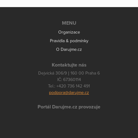
MENU
Organizace
Pravidla & podmínky
O Darujme.cz
Kontaktujte nás
Dejvická 306/9 | 160 00 Praha 6
IČ: 67360114
Tel.: +420 736 142 491
podpora@darujme.cz
Portál Darujme.cz provozuje