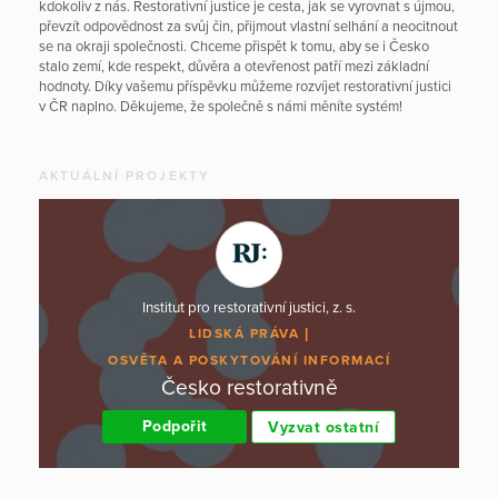
kdokoliv z nás. Restorativní justice je cesta, jak se vyrovnat s újmou,
převzít odpovědnost za svůj čin, přijmout vlastní selhání a neocitnout
se na okraji společnosti. Chceme přispět k tomu, aby se i Česko
stalo zemí, kde respekt, důvěra a otevřenost patří mezi základní
hodnoty. Díky vašemu příspěvku můžeme rozvíjet restorativní justici
v ČR naplno. Děkujeme, že společně s námi měníte systém!
AKTUÁLNÍ PROJEKTY
Institut pro restorativní justici, z. s.
LIDSKÁ PRÁVA
OSVĚTA A POSKYTOVÁNÍ INFORMACÍ
Česko restorativně
Podpořit
Vyzvat ostatní