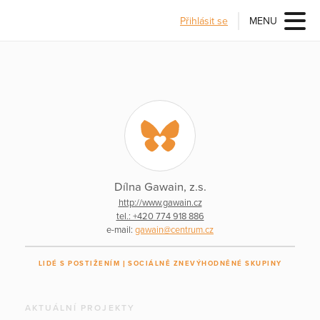
Přihlásit se
MENU
Dílna Gawain, z.s.
http://www.gawain.cz
tel.: +420 774 918 886
e-mail:
gawain@centrum.cz
LIDÉ S POSTIŽENÍM
SOCIÁLNĚ ZNEVÝHODNĚNÉ SKUPINY
AKTUÁLNÍ PROJEKTY