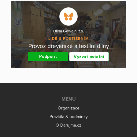
Dílna Gawain, z.s.
LIDÉ S POSTIŽENÍM
Provoz dřevařské a textilní dílny
Podpořit
Vyzvat ostatní
MENU
Organizace
Pravidla & podmínky
O Darujme.cz