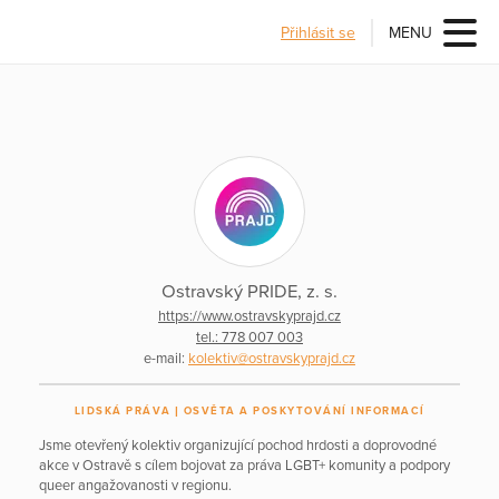
Přihlásit se
MENU
Ostravský PRIDE, z. s.
https://www.ostravskyprajd.cz
tel.: 778 007 003
e-mail:
kolektiv@ostravskyprajd.cz
LIDSKÁ PRÁVA
OSVĚTA A POSKYTOVÁNÍ INFORMACÍ
Jsme otevřený kolektiv organizující pochod hrdosti a doprovodné
akce v Ostravě s cílem bojovat za práva LGBT+ komunity a podpory
queer angažovanosti v regionu.