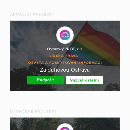
AKTUÁLNÍ PROJEKTY
Ostravský PRIDE, z. s.
LIDSKÁ PRÁVA
OSVĚTA A POSKYTOVÁNÍ INFORMACÍ
Za duhovou Ostravu
Podpořit
Vyzvat ostatní
UKONČENÉ PROJEKTY