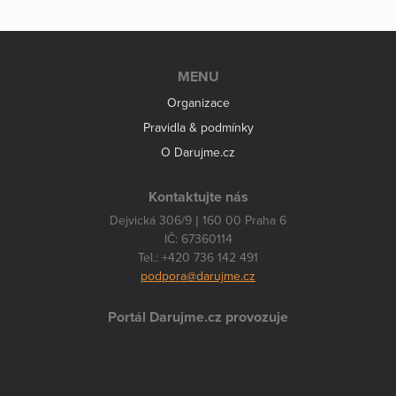
MENU
Organizace
Pravidla & podmínky
O Darujme.cz
Kontaktujte nás
Dejvická 306/9 | 160 00 Praha 6
IČ: 67360114
Tel.: +420 736 142 491
podpora@darujme.cz
Portál Darujme.cz provozuje