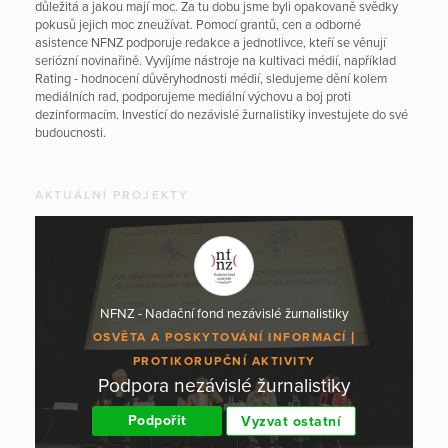
důležitá a jakou mají moc. Za tu dobu jsme byli opakovaně svědky
pokusů jejich moc zneužívat. Pomocí grantů, cen a odborné
asistence NFNZ podporuje redakce a jednotlivce, kteří se věnují
seriózní novinařině. Vyvíjíme nástroje na kultivaci médií, například
Rating - hodnocení důvěryhodnosti médií, sledujeme dění kolem
mediálních rad, podporujeme mediální výchovu a boj proti
dezinformacím. Investicí do nezávislé žurnalistiky investujete do své
budoucnosti.
AKTUÁLNÍ PROJEKTY
NFNZ - Nadační fond nezávislé žurnalistiky
OSVĚTA A POSKYTOVÁNÍ INFORMACÍ
PROTIKORUPČNÍ AKTIVITY
Podpora nezávislé žurnalistiky
Podpořit
Vyzvat ostatní