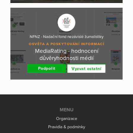
NFNZ - Nadační fond nezávislé žurnalistiky
OSVĚTA A POSKYTOVÁNÍ INFORMACÍ
MediaRating - hodnocení
důvěryhodnosti médií
Podpořit
Vyzvat ostatní
MENU
Organizace
Pravidla & podmínky