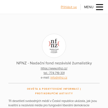
Přihlásit se
MENU
NFNZ - Nadační fond nezávislé žurnalistiky
https://www.nfnz.cz/
tel.: 774 719 331
e-mail:
info@nfnz.cz
OSVĚTA A POSKYTOVÁNÍ INFORMACÍ
PROTIKORUPČNÍ AKTIVITY
Tři desetiletí svobodných médií v České republice ukázala, jak jsou
kvalitní a nezávislá média pro fungování liberální demokracie