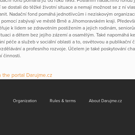
adační fond pomáhá již od roku 1993. Posláním nadačního fondu
í se dostali do těžké životní situace a nemají možnost se z ní vla
anit. Nadační fond pomáhá jednotlivcům i neziskovým organizac
 pomocí zabývají ve městě Brně a Jihomoravském kraji. Předevš
uje k lidem se zdravotním postižením a jejich rodinám, senior
situaci a dětem bez jejího zázemí a osamělým. Také napomáhá k
ní péče a služeb v sociální oblasti a to, osvětovou a publikační č
zdělávání a profesního rozvoje. Účelem je také poskytování char
í činnosti.
 the portal Darujme.cz
Organization
Rules & terms
About Darujme.cz