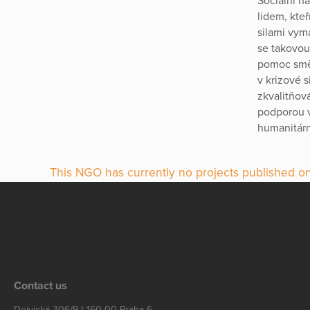
Sociální n
lidem, kteř
silami vym
se takovou
pomoc směř
v krizové 
zkvalitňová
podporou v
humanitárn
This NGO has currently no projects published on
Contact us
Dejvická 306/9 | 160 00 Praha 6