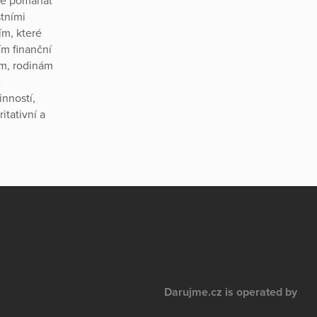
 je pomáhat
stními
ím, které
ím finanční
ům, rodinám
e
inností,
itativní a
Darujme.cz is operated by