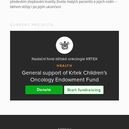
především zlepšování kvality života malých pacientů a jejich rodin –
během léčby i po jejím ukončení.
CURRENT PROJECTS
Nadační fond dětské onkologie KRTEK
HEALTH
General support of Krtek Children’s
Oncology Endowment Fund
Donate
Start fundraising