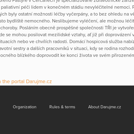
rého Pastýře v Čerčanech je specializované zdravotnické zaříze
í paliativní péči lidem v konečném stádiu nevyléčitelné nemoci
rých byly ostatní možnosti léčby vyčerpány, a to bez ohledu na vě
ísto bydliště nemocného. Neslibujeme vyléčení, ale možnou léči
horoby. Posláním obecně prospěšné společnosti TŘI je vytvoře
kde se mohou posilovat mezilidské vztahy, ať již při doprovázení 
situacích nebo ve chvílích radosti. Domácí hospicová služba nabí
avotní sestry a dalších pracovníků v situaci, kdy se rodina rozho
ocného blízkého doprovodit ke konci života ve svém přirozen
 the portal Darujme.cz
Organization
Rules & terms
About Darujme.cz