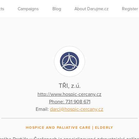
cts
Campaigns
Blog
About Darujme.cz
Register
TŘI, z.ú.
http://www.hospic-cercany.cz
Phone: 731 908 671
Email:
darci@hospic-cercany.cz
HOSPICE AND PALIATIVE CARE
ELDERLY