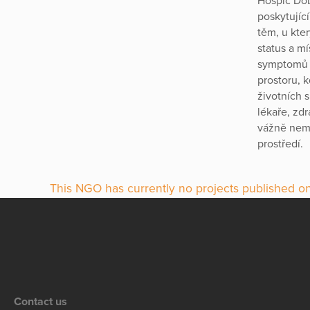
Hospic Dob
poskytujíc
těm, u kte
status a m
symptomů c
prostoru, 
životních 
lékaře, zdr
vážně nem
prostředí.
This NGO has currently no projects published on
Contact us