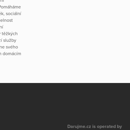
ní
. Pomáháme
k, sociální
telnost
ní
v těžkých
zí služby
dne svého
ém domácím
Darujme.cz is operated by