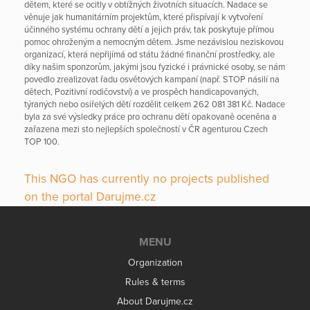
dětem, které se ocitly v obtížných životních situacích. Nadace se
věnuje jak humanitárním projektům, které přispívají k vytvoření
účinného systému ochrany dětí a jejich práv, tak poskytuje přímou
pomoc ohroženým a nemocným dětem. Jsme nezávislou neziskovou
organizací, která nepřijímá od státu žádné finanční prostředky, ale
díky našim sponzorům, jakými jsou fyzické i právnické osoby, se nám
povedlo zrealizovat řadu osvětových kampaní (např. STOP násilí na
dětech, Pozitivní rodičovství) a ve prospěch handicapovaných,
týraných nebo osiřelých dětí rozdělit celkem 262 081 381 Kč. Nadace
byla za své výsledky práce pro ochranu dětí opakovaně oceněna a
zařazena mezi sto nejlepších společností v ČR agenturou Czech
TOP 100.
This NGO has currently no projects published
on the portal Darujme.cz
MENU
Organization
Rules & terms
About Darujme.cz