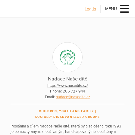
Log In
MENU
Nadace Naše dítě
https://www.nasedite.cz/
Phone: 266 727 944
Email:
nadace@nasedite.cz
CHILDREN, YOUTH AND FAMILY
SOCIALLY DISADVANTAGED GROUPS
Posláním a cílem Nadace Naše dítě, která byla založena roku 1993
je pomoc týraným, zneužívaným, handicapovaným a opuštěným