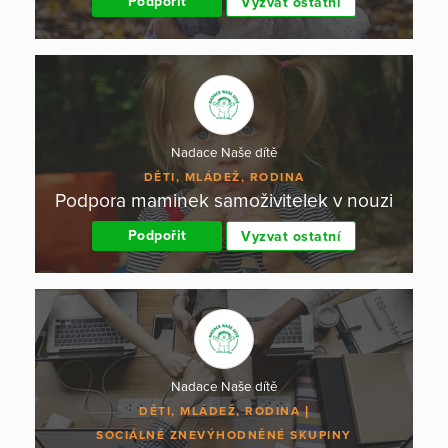
Podpořit
Vyzvat ostatní
Nadace Naše dítě
DĚTI, MLÁDEŽ, RODINA
Podpora maminek samoživitelek v nouzi
Podpořit
Vyzvat ostatní
Nadace Naše dítě
DĚTI, MLÁDEŽ, RODINA
SOCIÁLNĚ ZNEVÝHODNĚNÉ SKUPINY