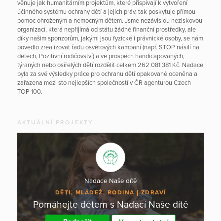
věnuje jak humanitárním projektům, které přispívají k vytvoření
účinného systému ochrany dětí a jejich práv, tak poskytuje přímou
pomoc ohroženým a nemocným dětem. Jsme nezávislou neziskovou
organizací, která nepřijímá od státu žádné finanční prostředky, ale
díky našim sponzorům, jakými jsou fyzické i právnické osoby, se nám
povedlo zrealizovat řadu osvětových kampaní (např. STOP násilí na
dětech, Pozitivní rodičovství) a ve prospěch handicapovaných,
týraných nebo osiřelých dětí rozdělit celkem 262 081 381 Kč. Nadace
byla za své výsledky práce pro ochranu dětí opakovaně oceněna a
zařazena mezi sto nejlepších společností v ČR agenturou Czech
TOP 100.
AKTUÁLNÍ PROJEKTY
Nadace Naše dítě
DĚTI, MLÁDEŽ, RODINA
ZDRAVÍ
Pomáhejte dětem s Nadací Naše dítě