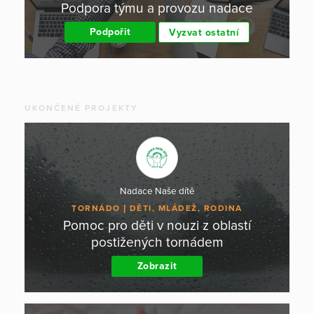
Podpora týmu a provozu nadace
Podpořit
Vyzvat ostatní
UKONČENÉ PROJEKTY
Nadace Naše dítě
TORNÁDO
DĚTI, MLÁDEŽ, RODINA
Pomoc pro děti v nouzi z oblastí
postižených tornádem
Zobrazit