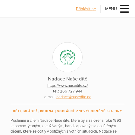
Přihlásit se
MENU
Nadace Naše dítě
https://www.nasedite.cz/
tel.: 266 727 944
e-mail:
nadace@nasedite.cz
DĚTI, MLÁDEŽ, RODINA
SOCIÁLNĚ ZNEVÝHODNĚNÉ SKUPINY
Posláním a cílem Nadace Naše dítě, která byla založena roku 1993
je pomoc týraným, zneužívaným, handicapovaným a opuštěným
dětem, které se ocitly v obtížných životních situacích. Nadace se