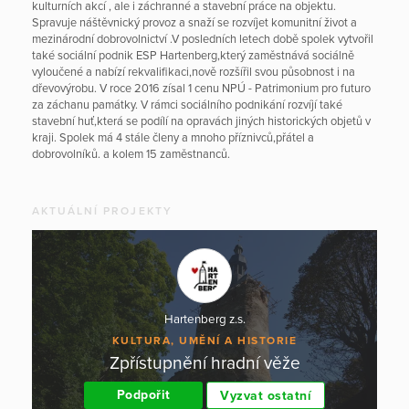
kulturních akcí , ale i záchranné a stavební práce na objektu.
Spravuje náštěvnický provoz a snaží se rozvíjet komunitní život a
mezinárodní dobrovolnictví .V posledních letech době spolek vytvořil
také sociální podnik ESP Hartenberg,který zaměstnává sociálně
vyloučené a nabízí rekvalifikaci,nově rozšířil svou působnost i na
dřevovýrobu. V roce 2016 zísal 1 cenu NPÚ - Patrimonium pro futuro
za záchanu památky. V rámci sociálního podnikání rozvíjí také
stavební huť,která se podílí na opravách jiných historických objetů v
kraji. Spolek má 4 stále členy a mnoho příznivců,přátel a
dobrovolníků. a kolem 15 zaměstnanců.
AKTUÁLNÍ PROJEKTY
Hartenberg z.s.
KULTURA, UMĚNÍ A HISTORIE
Zpřístupnění hradní věže
Podpořit
Vyzvat ostatní