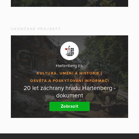
UKONČENÉ PROJEKTY
Hartenberg z.s.
KULTURA, UMĚNÍ A HISTORIE
OSVĚTA A POSKYTOVÁNÍ INFORMACÍ
20 let záchrany hradu Hartenberg -
dokument
Zobrazit