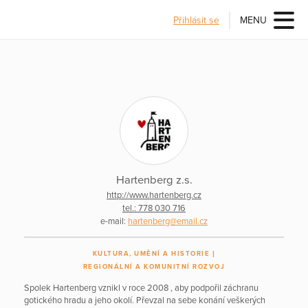
Přihlásit se
MENU
Hartenberg z.s.
http://www.hartenberg.cz
tel.: 778 030 716
e-mail:
hartenberg@email.cz
KULTURA, UMĚNÍ A HISTORIE
REGIONÁLNÍ A KOMUNITNÍ ROZVOJ
Spolek Hartenberg vznikl v roce 2008 , aby podpořil záchranu
gotického hradu a jeho okolí. Převzal na sebe konání veškerých