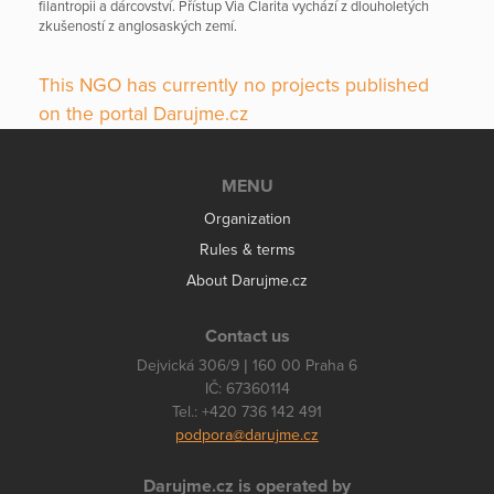
filantropii a dárcovství. Přístup Via Clarita vychází z dlouholetých
zkušeností z anglosaských zemí.
This NGO has currently no projects published
on the portal Darujme.cz
MENU
Organization
Rules & terms
About Darujme.cz
Contact us
Dejvická 306/9 | 160 00 Praha 6
IČ: 67360114
Tel.: +420 736 142 491
podpora@darujme.cz
Darujme.cz is operated by