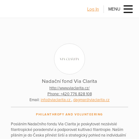
Log In
MENU
Nadační fond Via Clarita
http://www.viaclarita.cz/
Phone: +420 776 828 108
Email:
info@viaclarita.cz
,
dagmar@viaclarita.cz
PHILANTHROPY AND VOLUNTEERING
Posláním Nadačního fondu Via Clarita je poskytovat nezávislé
filantropické poradenství a podporovat kultivaci filantropie. Naším
přáním je do Česka přinést širší a strategický pohled na individuální