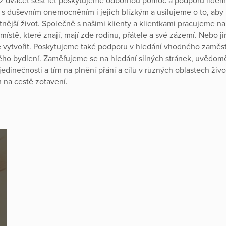
ež dvacet šest let poskytujeme odbornou pomoc a podporu lidem
 s duševním onemocněním i jejich blízkým a usilujeme o to, aby 
tnější život. Společně s našimi klienty a klientkami pracujeme n
 místě, které znají, mají zde rodinu, přátele a své zázemí. Nebo j
ytvořit. Poskytujeme také podporu v hledání vhodného zaměst
ho bydlení. Zaměřujeme se na hledání silných stránek, uvědomě
jedinečnosti a tím na plnění přání a cílů v různých oblastech živ
na cestě zotavení.