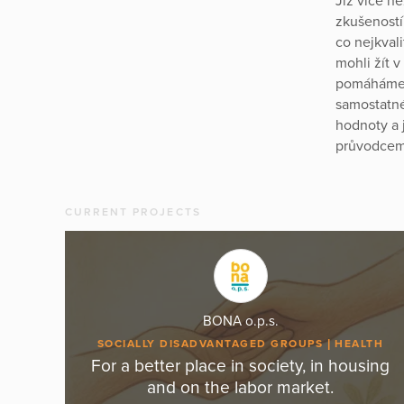
Již více n
zkušeností
co nejkvali
mohli žít v
pomáháme v
samostatné
hodnoty a 
průvodcem 
CURRENT PROJECTS
BONA o.p.s.
SOCIALLY DISADVANTAGED GROUPS
HEALTH
For a better place in society, in housing
and on the labor market.