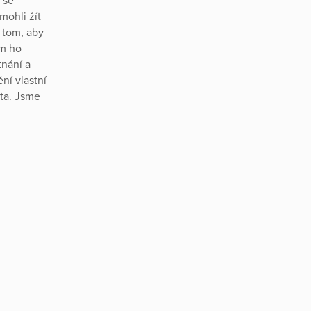
 se
mohli žít
a tom, aby
im ho
nání a
ní vlastní
ota. Jsme