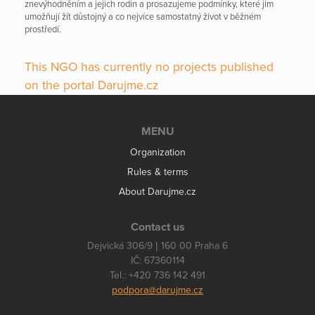
znevýhodněním a jejich rodin a prosazujeme podmínky, které jim
umožňují žít důstojný a co nejvíce samostatný život v běžném
prostředí.
This NGO has currently no projects published
on the portal Darujme.cz
MENU
Organization
Rules & terms
About Darujme.cz
Contact us
Dejvická 306/9 | 160 00 Praha 6
IČ: 67360114
Tel.: +420 736 142 491
podpora@darujme.cz