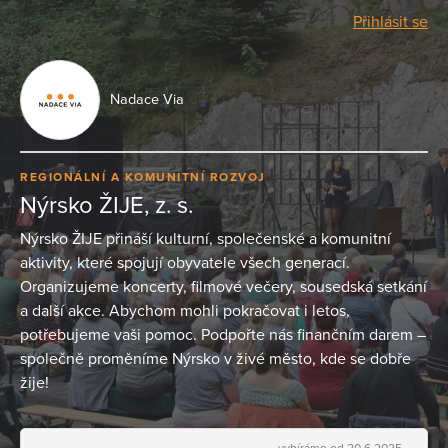
Přihlásit se
Nadace Via
REGIONÁLNÍ A KOMUNITNÍ ROZVOJ
Nýrsko ŽIJE, z. s.
Nýrsko ŽIJE přináší kulturní, společenské a komunitní
aktivity, které spojují obyvatele všech generací.
Organizujeme koncerty, filmové večery, sousedská setkání
a další akce. Abychom mohli pokračovat i letos,
potřebujeme vaši pomoc. Podpořte nás finančním darem –
společně proměníme Nýrsko v živé město, kde se dobře
žije!
vybíráme od 20.6.2025