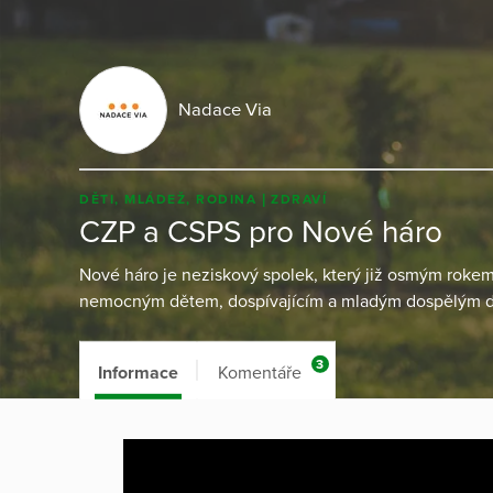
Nadace Via
DĚTI, MLÁDEŽ, RODINA
ZDRAVÍ
CZP a CSPS pro Nové háro
Nové háro je neziskový spolek, který již osmým rok
nemocným dětem, dospívajícím a mladým dospělým do 
3
Informace
Komentáře