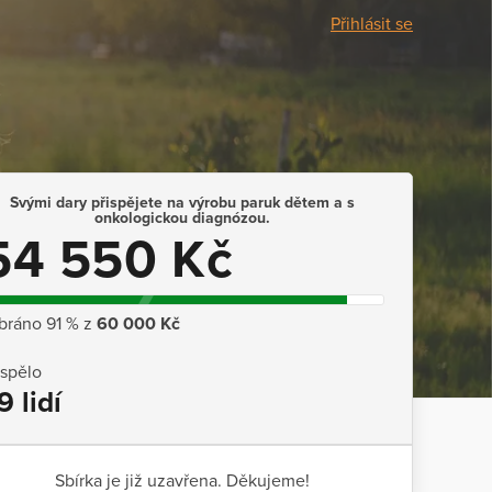
Přihlásit se
Svými dary přispějete na výrobu paruk dětem a s
onkologickou diagnózou.
54 550 Kč
bráno 91 % z
60 000 Kč
ispělo
9 lidí
Sbírka je již uzavřena. Děkujeme!