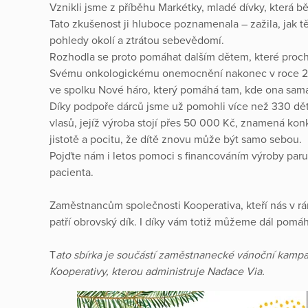
Vznikli jsme z příběhu Markétky, mladé dívky, která be
Tato zkušenost ji hluboce poznamenala – zažila, jak tě
pohledy okolí a ztrátou sebevědomí.
Rozhodla se proto pomáhat dalším dětem, které proch
Svému onkologickému onemocnění nakonec v roce 2018 p
ve spolku Nové háro, který pomáhá tam, kde ona sama 
Díky podpoře dárců jsme už pomohli více než 330 dě
vlasů, jejíž výroba stojí přes 50 000 Kč, znamená k
jistotě a pocitu, že dítě znovu může být samo sebou.
Pojďte nám i letos pomoci s financováním výroby p
pacienta.
Zaměstnancům společnosti Kooperativa, kteří nás v rá
patří obrovský dík. I díky vám totiž můžeme dál pomáh
T
ato sbírka je součástí zaměstnanecké vánoční kam
Kooperativy, kterou administruje Nadace Via.