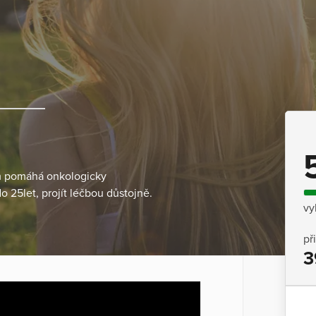
em pomáhá onkologicky
25let, projít léčbou důstojně.
vy
př
3