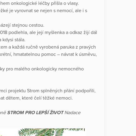
̌hem onkologické léčby přišla o vlasy.
žké je vyrovnat se nejen s nemocí, ale i s
ázejí stejnou cestou.
odlehla, ale její myšlenka a odkaz žijí dál
kdysi stála.
tem a každá ručně vyrobená paruka z pravých
onkrétní, hmatatelnou pomoc – návrat k úsměvu,
aruky pro malého onkologicky nemocného
mci projektu Strom splněných přání podpořili,
at dětem, které čelí těžké nemoci.
paně
STROM PRO LEPŠÍ ŽIVOT
Nadace