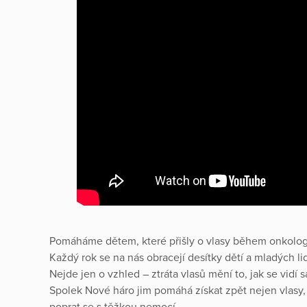
Pomáháme dětem, které přišly o vlasy během onkologi
Každý rok se na nás obracejí desítky dětí a mladých lidí,
Nejde jen o vzhled – ztráta vlasů mění to, jak se vidí sa
Spolek Nové háro jim pomáhá získat zpět nejen vlasy,
poprat se s těžkou nemocí.