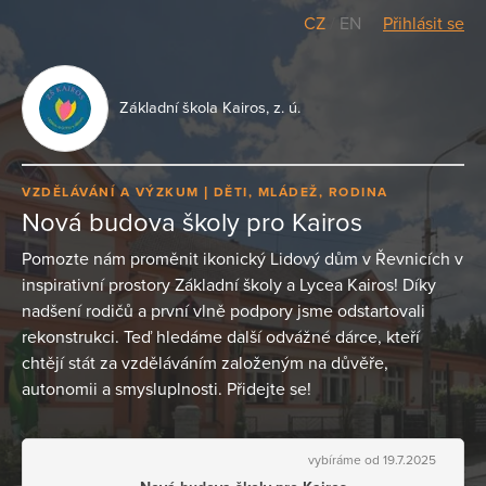
CZ
/
EN
Přihlásit se
Základní škola Kairos, z. ú.
VZDĚLÁVÁNÍ A VÝZKUM
DĚTI, MLÁDEŽ, RODINA
Nová budova školy pro Kairos
Pomozte nám proměnit ikonický Lidový dům v Řevnicích v
inspirativní prostory Základní školy a Lycea Kairos! Díky
nadšení rodičů a první vlně podpory jsme odstartovali
rekonstrukci. Teď hledáme další odvážné dárce, kteří
chtějí stát za vzděláváním založeným na důvěře,
autonomii a smysluplnosti. Přidejte se!
vybíráme od 19.7.2025