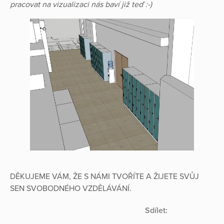
pracovat na vizualizaci nás baví již teď :-)
DĚKUJEME VÁM, ŽE S NÁMI TVOŘÍTE A ŽIJETE SVŮJ
SEN SVOBODNÉHO VZDĚLÁVÁNÍ.
Sdílet: