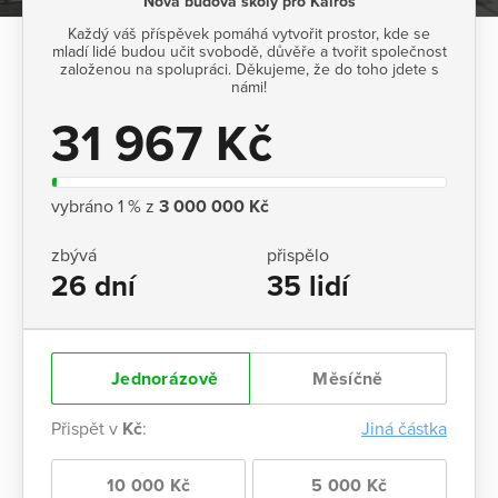
Nová budova školy pro Kairos
Každý váš příspěvek pomáhá vytvořit prostor, kde se
mladí lidé budou učit svobodě, důvěře a tvořit společnost
založenou na spolupráci. Děkujeme, že do toho jdete s
námi!
31 967 Kč
vybráno 1 % z
3 000 000 Kč
zbývá
přispělo
26 dní
35 lidí
Jednorázově
Měsíčně
Přispět v
Kč
:
Jiná částka
10 000 Kč
5 000 Kč