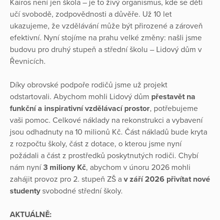
Kairos není jen škola – je to živý organismus, kde se děti
učí svobodě, zodpovědnosti a důvěře. Už 10 let
ukazujeme, že vzdělávání může být přirozené a zároveň
efektivní. Nyní stojíme na prahu velké změny: našli jsme
budovu pro druhý stupeň a střední školu – Lidový dům v
Řevnicích.
Díky obrovské podpoře rodičů jsme už projekt
odstartovali. Abychom mohli Lidový dům
přestavět na
funkční a inspirativní vzdělávací prostor
, potřebujeme
vaši pomoc. Celkové náklady na rekonstrukci a vybavení
jsou odhadnuty na 10 milionů Kč. Část nákladů bude kryta
z rozpočtu školy, část z dotace, o kterou jsme nyní
požádali a část z prostředků poskytnutých rodiči. Chybí
nám nyní
3 miliony Kč
, abychom v únoru 2026 mohli
zahájit provoz pro 2. stupeň ZŠ a
v září 2026 přivítat nové
studenty
svobodné střední školy.
AKTUÁLNĚ: