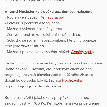
a rozvoj služeb pro lidi bez domova.
V rámci Nocleženky člověku bez domova nabízíme:
- Nocleh ve službách
Armády spásy
- Polévku s pečivem a teplý nápoj
- Možnost vykonat osobní hygienu
- Zdravotní prohlídku a ošetření v naší ordinaci
- Schůzku se sociálním pracovníkem, který mu pomůže
řešit jeho životní situaci
- Možnost pokračovat v systému služeb
Armády spásy
Jednou nocí v noclehárně tedy cesta člověka bez domova
určitě nekončí. Hlavním, dlouhodobým cílem celého
projektu je navrátit člověka zpět do běžného života a
dostat ho do bodu, kdy již žádnou
Nocleženku
nepotřebuje a je zcela soběstačný.
Budeme si vážit i jakéhokoliv příspěvku nad rámec
základní částky = 100 Kč. Ke každé transakci přidělujeme