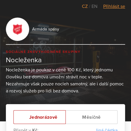
CZ
/
EN
Přihlásit se
Armáda spásy
SOCIÁLNĚ ZNEVÝHODNĚNÉ SKUPINY
Nocleženka
Nocleženka je poukaz v ceně 100 Kč, který jednomu
člověku bez domova umožní strávit noc v teple.
Nezahrnuje však pouze nocleh samotný, ale i další pomoc
a rozvoj služeb pro lidi bez domova.
Jednorázově
Měsíčně
Přispět v
Kč
:
Jiná částka