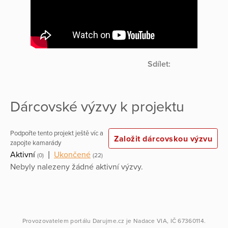
Sdílet:
Dárcovské výzvy k projektu
Podpořte tento projekt ještě víc a
Založit dárcovskou výzvu
zapojte kamarády
Aktivní
|
Ukončené
(0)
(22)
Nebyly nalezeny žádné aktivní výzvy.
Provozovatelem portálu
Darujme.cz
je
Nadace VIA
, IČ 67360114.