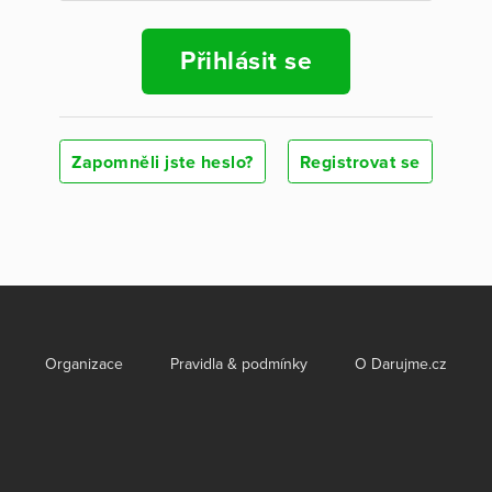
Přihlásit se
Zapomněli jste heslo?
Registrovat se
Organizace
Pravidla & podmínky
O Darujme.cz