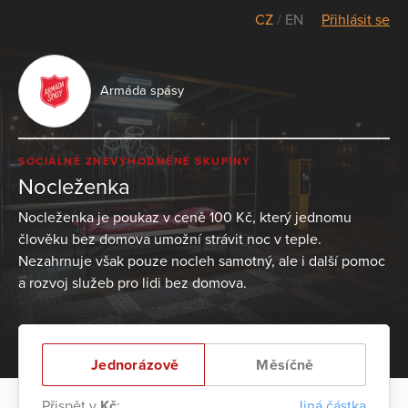
CZ
/
EN
Přihlásit se
Armáda spásy
SOCIÁLNĚ ZNEVÝHODNĚNÉ SKUPINY
Nocleženka
Nocleženka je poukaz v ceně 100 Kč, který jednomu
člověku bez domova umožní strávit noc v teple.
Nezahrnuje však pouze nocleh samotný, ale i další pomoc
a rozvoj služeb pro lidi bez domova.
Jednorázově
Měsíčně
Přispět v
Kč
:
Jiná částka