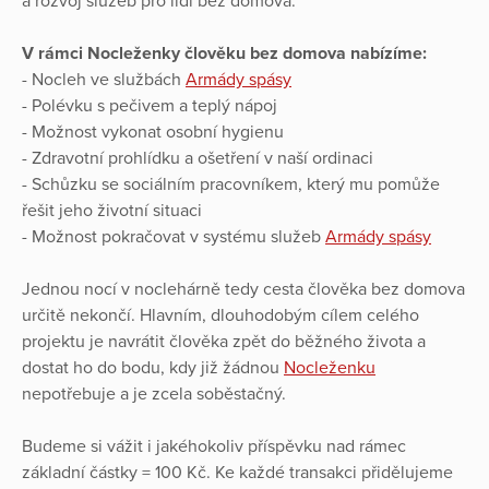
a rozvoj služeb pro lidi bez domova.
V rámci Nocleženky člověku bez domova nabízíme:
- Nocleh ve službách
Armády spásy
- Polévku s pečivem a teplý nápoj
- Možnost vykonat osobní hygienu
- Zdravotní prohlídku a ošetření v naší ordinaci
- Schůzku se sociálním pracovníkem, který mu pomůže
řešit jeho životní situaci
- Možnost pokračovat v systému služeb
Armády spásy
Jednou nocí v noclehárně tedy cesta člověka bez domova
určitě nekončí. Hlavním, dlouhodobým cílem celého
projektu je navrátit člověka zpět do běžného života a
dostat ho do bodu, kdy již žádnou
Nocleženku
nepotřebuje a je zcela soběstačný.
Budeme si vážit i jakéhokoliv příspěvku nad rámec
základní částky = 100 Kč. Ke každé transakci přidělujeme