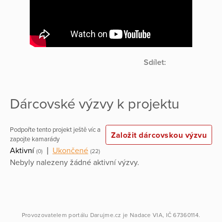
Sdílet:
Dárcovské výzvy k projektu
Podpořte tento projekt ještě víc a
Založit dárcovskou výzvu
zapojte kamarády
Aktivní
|
Ukončené
(0)
(22)
Nebyly nalezeny žádné aktivní výzvy.
Provozovatelem portálu
Darujme.cz
je
Nadace VIA
, IČ 67360114.