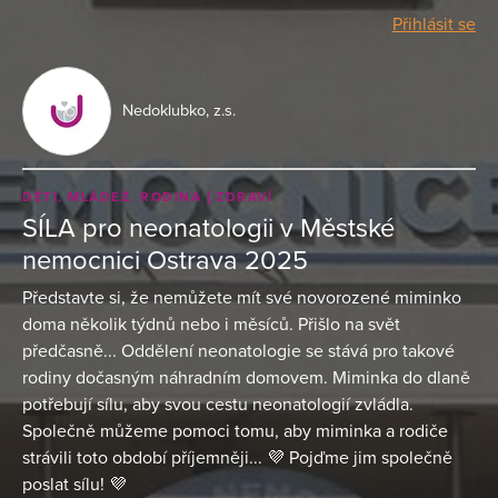
Přihlásit se
Nedoklubko, z.s.
DĚTI, MLÁDEŽ, RODINA
ZDRAVÍ
SÍLA pro neonatologii v Městské
nemocnici Ostrava 2025
Představte si, že nemůžete mít své novorozené miminko
doma několik týdnů nebo i měsíců. Přišlo na svět
předčasně... Oddělení neonatologie se stává pro takové
rodiny dočasným náhradním domovem. Miminka do dlaně
potřebují sílu, aby svou cestu neonatologií zvládla.
Společně můžeme pomoci tomu, aby miminka a rodiče
strávili toto období příjemněji... 💜 Pojďme jim společně
poslat sílu! 💜