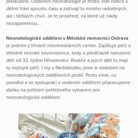
předčasně. Oddělení neonatologie je místo, kde rodiče s
dětmi tráví spoustu času a zažívají tu mnoho radostných,
ale i těžkých chvil. Je to prostředí, na které už nikdy
nezapomenou...
Neonatologické oddělení v Městské nemocnici Ostrava
je jedním z třinácti intermediárních center. Zajišťuje péči o
středně nezralé novorozence, tedy o předčasně narozené
děti od 32. týdne těhotenství. Rodiče a jejich děti tu mají
tu nejlepší péči. I my v Nedoklubku jsme si obdobím na
neonatologických odděleních prošli. Proto víme, co
pomáhá a ve spolupráci s vedením oddělení připravujeme
sbírku na pořízení potřebného vybavení pro
neonatologické oddělení.