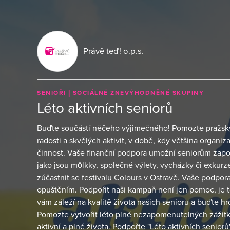
Právě teď! o.p.s.
SENIOŘI
SOCIÁLNĚ ZNEVÝHODNĚNÉ SKUPINY
Léto aktivních seniorů
Buďte součástí něčeho výjimečného! Pomozte pražský
radosti a skvělých aktivit, v době, kdy většina organi
činnost. Vaše finanční podpora umožní seniorům zapoj
jako jsou mölkky, společné výlety, vycházky či exkur
zúčastnit se festivalu Colours v Ostravě. Vaše podpo
opuštěním. Podpořit naši kampaň není jen pomoc, je to
vám záleží na kvalitě života našich seniorů a buďte hrd
Pomozte vytvořit léto plné nezapomenutelných zážitků
aktivní a plné života. Podpořte "Léto aktivních seniorů