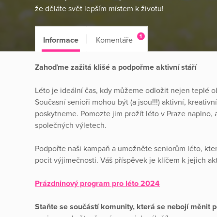
že děláte svět lepším místem k životu!
1
Informace
Komentáře
Zahoďme zažitá klišé a podpořme aktivní stáří
Léto je ideální čas, kdy můžeme odložit nejen teplé obl
Současní senioři mohou být (a jsou!!!) aktivní, kreativ
poskytneme. Pomozte jim prožít léto v Praze naplno, a
společných výletech.
Podpořte naši kampaň a umožněte seniorům léto, které 
pocit výjimečnosti. Váš příspěvek je klíčem k jejich a
Prázdninový program pro léto 2024
Staňte se součástí komunity, která se nebojí měnit po