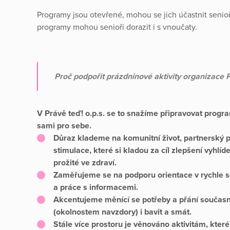
Programy jsou otevřené, mohou se jich účastnit senioři
programy mohou senioři dorazit i s vnoučaty.
Proč podpořit prázdninové aktivity organizace P
V Právě teď! o.p.s. se to snažíme připravovat progr
sami pro sebe.
Důraz klademe na komunitní život, partnerský p
stimulace, které si kladou za cíl zlepšení vyhlí
prožité ve zdraví.
Zaměřujeme se na podporu orientace v rychle s
a práce s informacemi.
Akcentujeme měnící se potřeby a přání současn
(okolnostem navzdory) i bavit a smát.
Stále více prostoru je věnováno aktivitám, které 