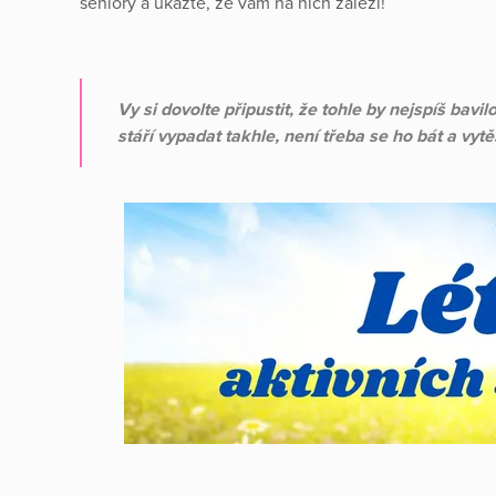
seniory a ukažte, že vám na nich záleží!
Vy si dovolte připustit, že tohle by nejspíš bavil
stáří vypadat takhle, není třeba se ho bát a vyt