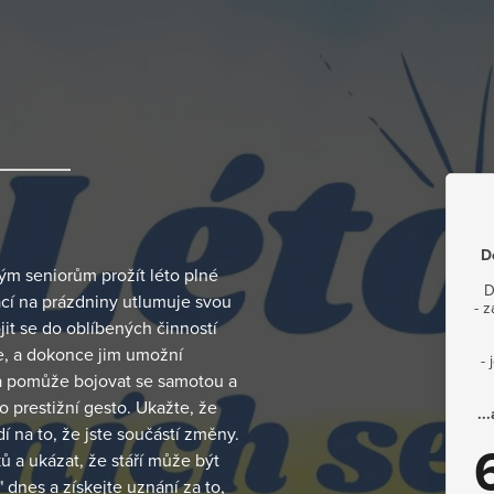
D
m seniorům prožít léto plné
D
zací na prázdniny utlumuje svou
- 
it se do oblíbených činností
ze, a dokonce jim umožní
-
ra pomůže bojovat se samotou a
 prestižní gesto. Ukažte, že
..
í na to, že jste součástí změny.
 a ukázat, že stáří může být
" dnes a získejte uznání za to,