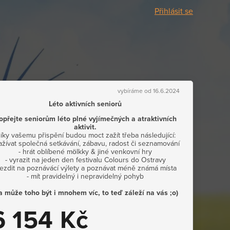
Přihlásit se
vybíráme od 16.6.2024
Léto aktivních seniorů
opřejte seniorům léto plné vyjímečných a atraktivních
aktivit.
íky vašemu přispění budou moct zažít třeba následující:
zažívat společná setkávání, zábavu, radost či seznamování
- hrát oblíbené mölkky & jiné venkovní hry
- vyrazit na jeden den festivalu Colours do Ostravy
 jezdit na poznávácí výlety a poznávat méně známá místa
- mít pravidelný i nepravidelný pohyb
.a může toho být i mnohem víc, to teď záleží na vás ;o)
6 154 Kč