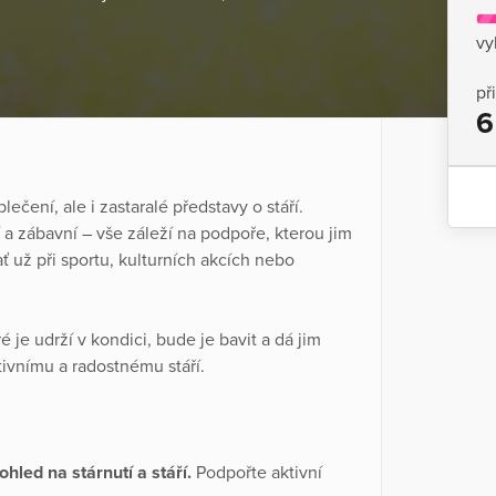
vy
př
6
ečení, ale i zastaralé představy o stáří.
ní a zábavní – vše záleží na podpoře, kterou jim
ť už při sportu, kulturních akcích nebo
je udrží v kondici, bude je bavit a dá jim
ktivnímu a radostnému stáří.
hled na stárnutí a stáří.
Podpořte aktivní