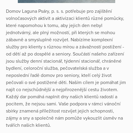
Domov Laguna Psáry, p. s. s. potřebuje pro zajištění
volnočasových aktivit a aktivizaci klientů různé pomůcky,
které napomohou k tomu, aby jejich den nebyl
jednotvárný, ale plný možností, při kterých se mohou
zábavně a smysluplně rozvíjet. Nabízíme komplexní
služby pro klienty s různou mírou a závažností postižení -
od dětí až po dospělé a seniory. Součástí našeho zařízení
jsou služby denní stacionář, týdenní stacionář, chráněné
bydlení, celoroční služba, pečovatelská služba a v
neposlední řadě domov pro seniory, kteří celý život
pečovali o své postižené děti. Naším cílem je pomáhat jim
najít co nejschůdnější a nejpřirozenější cestu životem.
Každý dar pomáhá naplnit dny našich klientů radostí a
pocitem, že nejsou sami. Vaše podpora v rámci vánoční
sbírky znamená příležitost rozvíjet jejich schopnosti,
zájmy a sny a společně nám pomůže vykouzlit úsměv na
tvářích našich klientů.