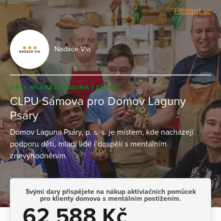
Přihlásit se
Nadace Via
DĚTI, MLÁDEŽ, RODINA
ZDRAVÍ
CLPU Sámova pro Domov Laguny
Psáry
Domov Laguna Psáry, p. s. s. je místem, kde nacházejí
podporu děti, mladí lidé i dospělí s mentálním
znevýhodněním.
Svými dary přispějete na nákup aktiviačních pomůcek
pro klienty domova s mentálním postižením.
62 588 Kč