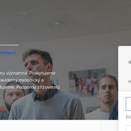
FORMACÍ
R
tému významná. Poskytujeme
avidelný metodický a
s
íťujeme. Podporou zřizovatelů
Př