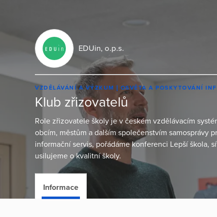
EDUin, o.p.s.
VZDĚLÁVÁNÍ A VÝZKUM
OSVĚTA A POSKYTOVÁNÍ IN
Klub zřizovatelů
Role zřizovatele školy je v českém vzdělávacím sys
obcím, městům a dalším společenstvím samosprávy pr
informační servis, pořádáme konferenci Lepší škola, s
usilujeme o kvalitní školy.
Informace