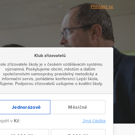
Přihlásit se
Klub zřizovatelů
ole zřizovatele školy je v českém vzdělávacím systému
významná. Poskytujeme obcím, městům a dalším
společenstvím samosprávy pravidelný metodický a
informační servis, pořádáme konferenci Lepší škola,
íťujeme. Podporou zřizovatelů usilujeme o kvalitní školy.
Jednorázově
Měsíčně
ispět v
Kč
:
Jiná částka