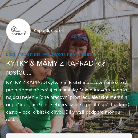
Přihlásit se
Kapradí, spolek
LIDÉ S POSTIŽENÍM
ŽIVOTNÍ PROSTŘEDÍ
KYTKY & MÁMY Z KAPRADÍ dál
rostou...
KYTKY Z KAPRADÍ vytvářejí flexibilní pracovní příležitosti
pro neformálně pečující maminky. V květinovém podniku
najdou nejen vlídné pracovní prostředí, ale také mentální
odpočinek, možnost seberealizace a pocit úspěchu, který
často v péči o blízké chybí. Díky vaši podpoře mohou
růst...