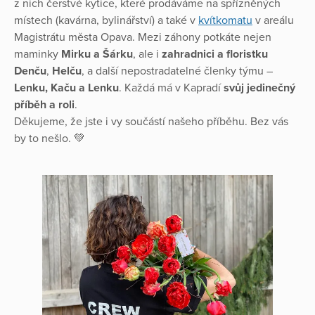
z nich čerstvé kytice, které prodáváme na spřízněných
místech (kavárna, bylinářství) a také v
kvítkomatu
v areálu
Magistrátu města Opava. Mezi záhony potkáte nejen
maminky
Mirku a Šárku
, ale i
zahradnici a floristku
Denču
,
Helču
, a další nepostradatelné členky týmu –
Lenku, Kaču a Lenku
. Každá má v Kapradí
svůj jedinečný
příběh a roli
.
Děkujeme, že jste i vy součástí našeho příběhu. Bez vás
by to nešlo. 💚