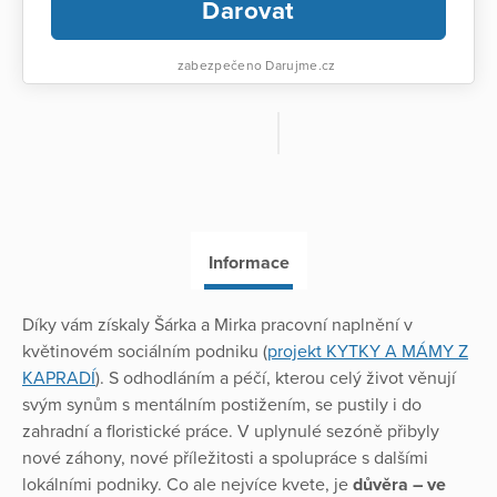
Darovat
zabezpečeno Darujme.cz
Informace
Díky vám získaly Šárka a Mirka pracovní naplnění v
květinovém sociálním podniku (
projekt KYTKY A MÁMY Z
KAPRADÍ
). S odhodláním a péčí, kterou celý život věnují
svým synům s mentálním postižením, se pustily i do
zahradní a floristické práce. V uplynulé sezóně přibyly
nové záhony, nové příležitosti a spolupráce s dalšími
lokálními podniky. Co ale nejvíce kvete, je
důvěra – ve