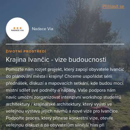
Přihlásit se
Nadace Via
ŽIVOTNÍ PROSTŘEDÍ
Krajina Ivančic - vize budoucnosti
Pomozte nám rozjet projekt, který zapojí obyvatele Ivančic
do plánování města i krajiny! Chceme uspořádat sérii
přednášek, diskuzí a mapovacích setkání, kde budou moci
místní sdílet své podněty a nápady. Vaše podpora nám
navíc umožní zorganizovat intenzivní workshop studentů
architektury / krajinářské architektury, který vyústí ve
veřejnou výstavu jejich návrhů a nové vize pro Ivančice.
Podpořte proces, který přinese konkrétní vize, otevře
veřejnou diskuzi a dá obyvatelům silnější hlas při