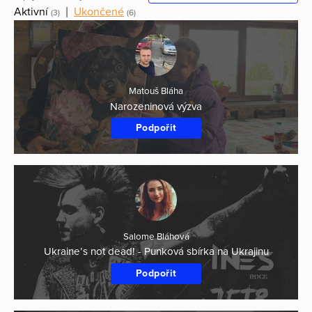
Aktivní
|
Ukončené
(3)
(6)
Matouš Bláha
Narozeninová výzva
Podpořit
Salome Bláhová
Ukraine’s not dead! - Punková sbírka na Ukrajinu
Podpořit