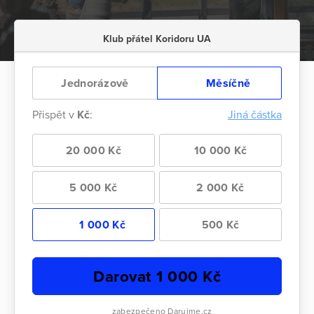
Klub přátel Koridoru UA
Jednorázově
Měsíčně
Přispět v
Kč
:
Jiná částka
20 000 Kč
10 000 Kč
5 000 Kč
2 000 Kč
1 000 Kč
500 Kč
Darovat
1 000
Kč
zabezpečeno Darujme.cz