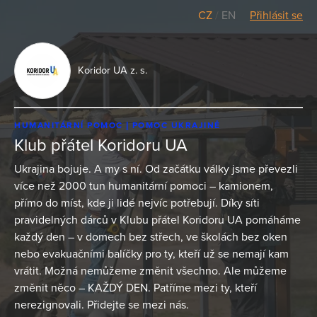
CZ
/
EN
Přihlásit se
Koridor UA z. s.
HUMANITÁRNÍ POMOC
POMOC UKRAJINĚ
Klub přátel Koridoru UA
Ukrajina bojuje. A my s ní. Od začátku války jsme převezli
více než 2000 tun humanitární pomoci – kamionem,
přímo do míst, kde ji lidé nejvíc potřebují. Díky síti
pravidelných dárců v Klubu přátel Koridoru UA pomáháme
každý den – v domech bez střech, ve školách bez oken
nebo evakuačními balíčky pro ty, kteří už se nemají kam
vrátit. Možná nemůžeme změnit všechno. Ale můžeme
změnit něco – KAŽDÝ DEN. Patříme mezi ty, kteří
nerezignovali. Přidejte se mezi nás.