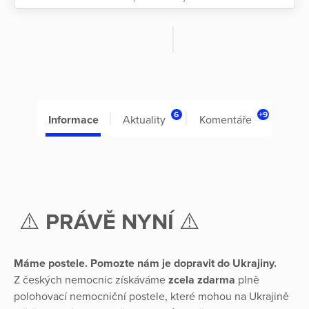
6
+9
Informace
Aktuality
Komentáře
⚠️
PRÁVĚ NYNÍ
⚠️
Máme postele. Pomozte nám je dopravit do Ukrajiny.
Z českých nemocnic získáváme
zcela zdarma
plně
polohovací nemocniční postele, které mohou na Ukrajině