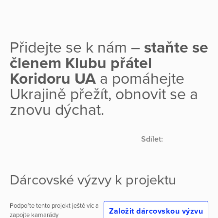
Přidejte se k nám –
staňte se
členem Klubu přátel
Koridoru UA
a pomáhejte
Ukrajině přežít, obnovit se a
znovu dýchat.
Sdílet:
Dárcovské výzvy k projektu
Podpořte tento projekt ještě víc a
Založit dárcovskou výzvu
zapojte kamarády