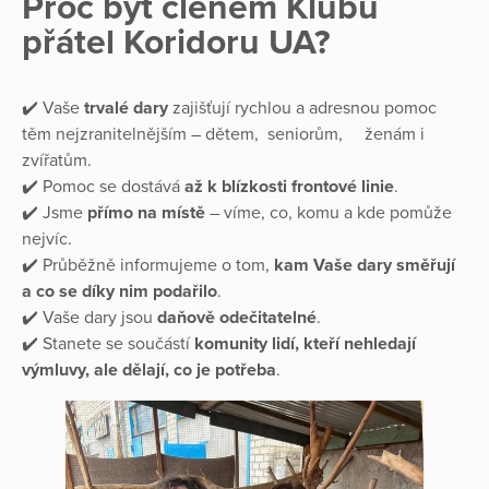
Proč být členem Klubu
přátel Koridoru UA?
✔️ Vaše
trvalé dary
zajišťují rychlou a adresnou pomoc
těm nejzranitelnějším – dětem, seniorům, ženám i
zvířatům.
✔️ Pomoc se dostává
až k blízkosti frontové linie
.
✔️ Jsme
přímo na místě
– víme, co, komu a kde pomůže
nejvíc.
✔️ Průběžně informujeme o tom,
kam Vaše dary směřují
a co se díky nim podařilo
.
✔️ Vaše dary jsou
daňově odečitatelné
.
✔️ Stanete se součástí
komunity lidí, kteří nehledají
výmluvy, ale dělají, co je potřeba
.