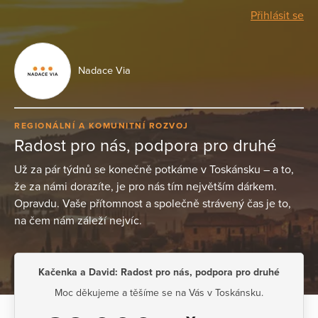
Přihlásit se
Nadace Via
REGIONÁLNÍ A KOMUNITNÍ ROZVOJ
Radost pro nás, podpora pro druhé
Už za pár týdnů se konečně potkáme v Toskánsku – a to,
že za námi dorazíte, je pro nás tím největším dárkem.
Opravdu. Vaše přítomnost a společně strávený čas je to,
na čem nám záleží nejvíc.
Kačenka a David: Radost pro nás, podpora pro druhé
Moc děkujeme a těšíme se na Vás v Toskánsku.