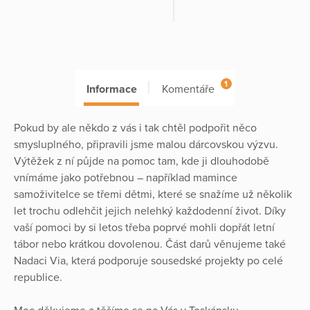
1
Informace
Komentáře
Pokud by ale někdo z vás i tak chtěl podpořit něco
smysluplného, připravili jsme malou dárcovskou výzvu.
Výtěžek z ní půjde na pomoc tam, kde ji dlouhodobě
vnímáme jako potřebnou – například mamince
samoživitelce se třemi dětmi, které se snažíme už několik
let trochu odlehčit jejich nelehký každodenní život. Díky
vaší pomoci by si letos třeba poprvé mohli dopřát letní
tábor nebo krátkou dovolenou. Část darů věnujeme také
Nadaci Via, která podporuje sousedské projekty po celé
republice.