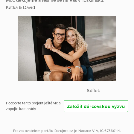
Moc děkujeme a těšíme se na Vás v Toskánsku.
Katka & David
Sdílet:
Podpořte tento projekt ještě víc a
Založit dárcovskou výzvu
zapojte kamarády
Provozovatelem portálu
Darujme.cz
je
Nadace VIA
, IČ 67360114.