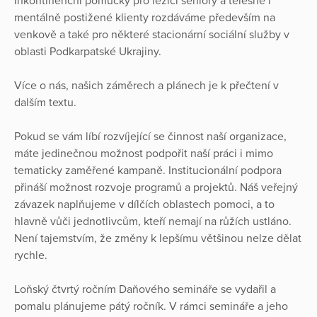
Inkontinenční pomůcky pro ležící seniory a tělesně i
mentálně postižené klienty rozdáváme především na
venkově a také pro některé stacionární sociální služby v
oblasti Podkarpatské Ukrajiny.
Více o nás, našich záměrech a plánech je k přečtení v
dalším textu.
Pokud se vám líbí rozvíjející se činnost naší organizace,
máte jedinečnou možnost podpořit naší práci i mimo
tematicky zaměřené kampaně. Institucionální podpora
přináší možnost rozvoje programů a projektů. Náš veřejný
závazek naplňujeme v dílčích oblastech pomoci, a to
hlavně vůči jednotlivcům, kteří nemají na růžích ustláno.
Není tajemstvím, že změny k lepšímu většinou nelze dělat
rychle.
Loňský čtvrtý ročním Daňového semináře se vydařil a
pomalu plánujeme pátý ročník. V rámci semináře a jeho