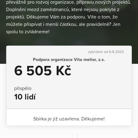
převážně pro rozvoj organizace, přípravu nových projektů.
Doplnění mezd zaměstnanců, které nejsou pokryté z
projektů. Děkujeme Vám za podporu. Víte o tom, že
můžete přispívat i menší částkou, ale pravidelně? Jen
spolu to zvládneme!
vybíráme od 6.8.2023
Podpora organizace Vita melior, z.s.
6 505 Kč
přispělo
10 lidí
Sbírka je již uzavřena. Děkujeme!