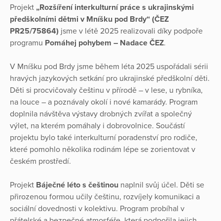
Projekt
„Rozšíření interkulturní práce s ukrajinskými
předškolními dětmi v Mníšku pod Brdy“ (ČEZ
PR25/75864)
jsme v létě 2025 realizovali díky podpoře
programu
Pomáhej pohybem – Nadace ČEZ
.
V Mníšku pod Brdy jsme během léta 2025 uspořádali sérii
hravých jazykových setkání pro ukrajinské předškolní děti.
Děti si procvičovaly češtinu v přírodě – v lese, u rybníka,
na louce – a poznávaly okolí i nové kamarády. Program
doplnila návštěva výstavy drobných zvířat a společný
výlet, na kterém pomáhaly i dobrovolnice. Součástí
projektu bylo také interkulturní poradenství pro rodiče,
které pomohlo několika rodinám lépe se zorientovat v
českém prostředí.
Projekt
Báječné léto s češtinou
naplnil svůj účel. Děti se
přirozenou formou učily češtinu, rozvíjely komunikaci a
sociální dovednosti v kolektivu. Program probíhal v
přátelské a bezpečné atmosféře, která podpořila jejich