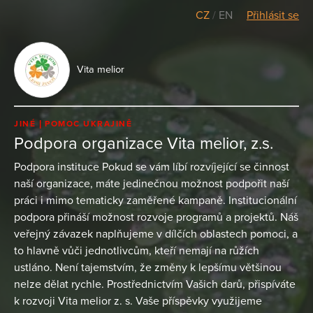
CZ
/
EN
Přihlásit se
Vita melior
JINÉ
POMOC UKRAJINĚ
Podpora organizace Vita melior, z.s.
Podpora instituce Pokud se vám líbí rozvíjející se činnost
naší organizace, máte jedinečnou možnost podpořit naší
práci i mimo tematicky zaměřené kampaně. Institucionální
podpora přináší možnost rozvoje programů a projektů. Náš
veřejný závazek naplňujeme v dílčích oblastech pomoci, a
to hlavně vůči jednotlivcům, kteří nemají na růžích
ustláno. Není tajemstvím, že změny k lepšímu většinou
nelze dělat rychle. Prostřednictvím Vašich darů, přispíváte
k rozvoji Vita melior z. s. Vaše příspěvky využijeme