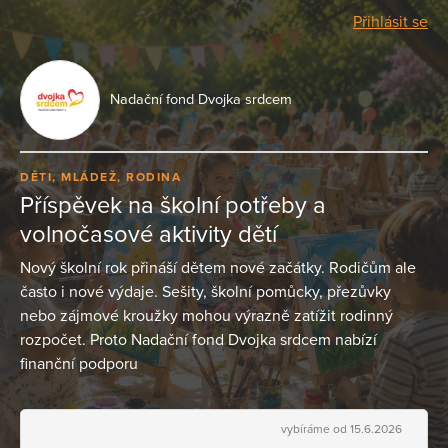
Přihlásit se
Nadační fond Dvojka srdcem
DĚTI, MLÁDEŽ, RODINA
Příspěvek na školní potřeby a
volnočasové aktivity dětí
Nový školní rok přináší dětem nové začátky. Rodičům ale
často i nové výdaje. Sešity, školní pomůcky, přezůvky
nebo zájmové kroužky mohou výrazně zatížit rodinný
rozpočet. Proto Nadační fond Dvojka srdcem nabízí
finanční podporu
vybíráme od 15.6.2026