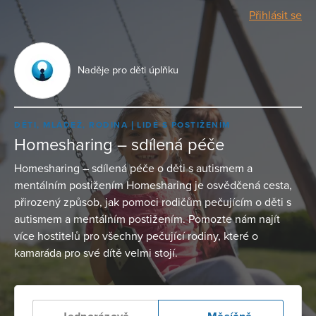
Přihlásit se
Naděje pro děti úplňku
DĚTI, MLÁDEŽ, RODINA
LIDÉ S POSTIŽENÍM
Homesharing – sdílená péče
Homesharing – sdílená péče o děti s autismem a
mentálním postižením Homesharing je osvědčená cesta,
přirozený způsob, jak pomoci rodičům pečujícím o děti s
autismem a mentálním postižením. Pomozte nám najít
více hostitelů pro všechny pečující rodiny, které o
kamaráda pro své dítě velmi stojí.