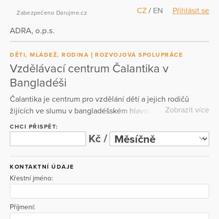
CZ
/
EN
Přihlásit se
Zabezpečeno Darujme.cz
ADRA, o.p.s.
DĚTI, MLÁDEŽ, RODINA
ROZVOJOVÁ SPOLUPRÁCE
Vzdělávací centrum Čalantika v
Bangladéši
Čalantika je centrum pro vzdělání dětí a jejich rodičů
Zobrazit více
žijících ve slumu v bangladéšském hlavním městě Dháka.
Centrum bylo založeno v roce 2013 organizací ADRA a
CHCI PŘISPĚT:
funguje díky podpoře českých dárců. Dochází sem 80 dětí
Kč /
v rozmezí 1. až 5. třídy a jejich rodiče. Podporujeme také
absolventy centra v dalším studiu na jiných školách.
KONTAKTNÍ ÚDAJE
Vzdělání je investicí, která jim pomůže žít lepší život.
Křestní jméno:
Darujte vzdělání, darujte budoucnost.
Příjmení: