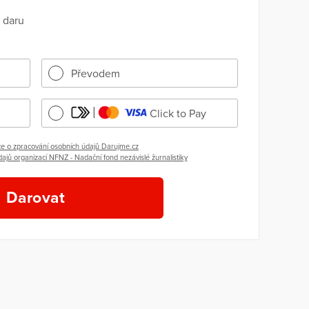
 daru
Převodem
Click to Pay
e o zpracování osobních údajů Darujme.cz
ajů organizací NFNZ - Nadační fond nezávislé žurnalistiky
Darovat