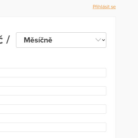
Přihlásit se
 /