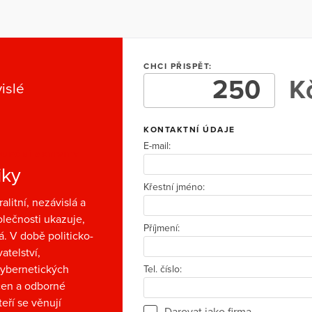
CHCI PŘISPĚT:
Kč
islé
KONTAKTNÍ ÚDAJE
E-mail:
UPČNÍ AKTIVITY
iky
Křestní jméno:
alitní, nezávislá a
olečnosti ukazuje,
Příjmení:
á. V době politicko-
telství,
 kybernetických
Tel. číslo:
 cen a odborné
eří se věnují
Darovat jako firma