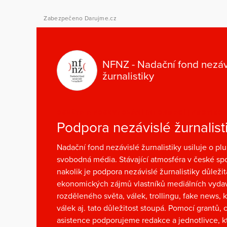
Zabezpečeno Darujme.cz
NFNZ - Nadační fond nezáv
žurnalistiky
OSVĚTA A POSKYTOVÁNÍ INFORMACÍ
PROTIKOR
Podpora nezávislé žurnalist
Nadační fond nezávislé žurnalistiky usiluje o plur
svobodná média. Stávající atmosféra v české sp
nakolik je podpora nezávislé žurnalistiky důležit
ekonomických zájmů vlastníků mediálních vydava
rozděleného světa, válek, trollingu, fake news,
válek aj. tato důležitost stoupá. Pomocí grantů,
asistence podporujeme redakce a jednotlivce, kt