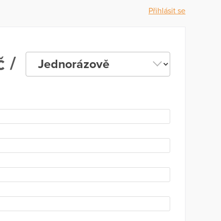
Přihlásit se
 /