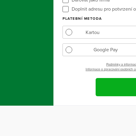
Doplnit adresu pro potvrzení o
PLATEBNÍ METODA
Kartou
Google Pay
Podmínky a informac
Informace o zpracování osobních ú