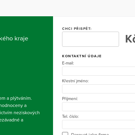
CHCI PŘISPĚT:
Kč
kého kraje
KONTAKTNÍ ÚDAJE
E-mail:
Křestní jméno:
em a plýtváním.
Příjmení:
nehodnoceny a
ictvím neziskových
Tel. číslo:
nezávadné a
Darovat jako firma