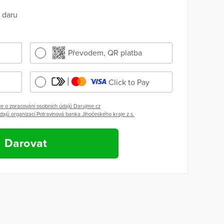
 daru
Převodem, QR platba
Click to Pay
e o zpracování osobních údajů Darujme.cz
dajů organizací Potravinová banka Jihočeského kraje z.s.
Darovat