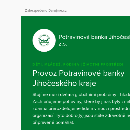
Zabezpečeno Darujme.cz
Potravinová banka Jihočes
z.s.
DĚTI, MLÁDEŽ, RODINA
ŽIVOTNÍ PROSTŘEDÍ
Provoz Potravinové banky
Jihočeského kraje
Stojíme mezi dvěma globálními problémy - hlad
Zachraňujeme potraviny, které by jinak byly z
zdarma přerozdělujeme lidem v nouzi prostředn
organizací. Tyto dobro(ty) jsou stále zdravotně 
připravené pomáhat.