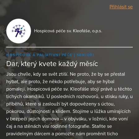
Přihlásit se
Hospicová péče sv. Kleofáše, o.p.s.
HOSPICOVÁ A PALIATIVNÍ PÉČE
SENIOŘI
Dar, který kvete každý měsíc
Jsou chvíle, kdy se svět ztiší. Ne proto, že by se přestal
hýbat, ale proto, že někdo potřebuje, aby se hýbal
pomaleji. Hospicová péče sv. Kleofáše stojí právě u těchto
tichých okamžiků. U posledních rozhovorů, u stisku ruky, u
příběhů, které si zaslouží být dopovězeny s úctou,
pokorou, důstojností a klidem. Stojíme u lůžka umírajících
v bezpečí jejich domova – v obýváku, v ložnici, kde voní
čaj a na stěnách visí rodinné fotografie. Staňte se
pravidelným dárcem a pomozte nám proměnit ticho