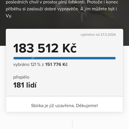
posledních chvil v prostor plný lidskosti. Protože i konec
příběhu si zaslouží dobré vypravěče. A jím můžete být i
Vy.
vybíráme od 27.3.2026
183 512 Kč
vybráno 121 % z
151 776 Kč
přispělo
181 lidí
Sbírka je již uzavřena. Děkujeme!