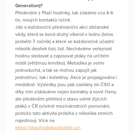
Generation)?
Především z Ptačí hodinky, tak získáme cca 4-6
tis. nových kontaktů ročně.
Jde o každoroční přeshraniční akci občanské
vědy, která se koná druhý víkend v lednu (letos
proběhl 7. ročník) a které se každoročně účastní
několik desítek tisíc lidí. Necháváme veřejnost
hodinu sledovat a zapisovat ptáky na určitém
místě (většinou krmítko). Metodika je velmi
jednoduchá, a tak se mohou zapojit jak
jednotlivci, tak i kolektivy. Akce je propagována i
mediálně. Výsledky jsou pak zasílány do ČSO a
díky nim získáváme nejen kontakty a nové členy,
ale především přehled o stavu volně žijících
ptáků v ČR (včetně mezinárodních porovnání,
protože tato aktivita probíhá v několika zemích
najednou). Více na
https://ptacihodinka.birdlife.cz/
.