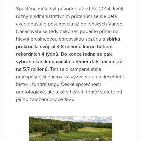
Spuštěna měla být původně už v létě 2024, kvůli
různým administrativním průtahům se ale celá
akce neustále posunovala až do loňských Vánoc.
Načasování se tedy nakonec podařilo přímo na
hlavní prosincovou dárcovskou sezónu a
sbírka
překročila svůj cíl 4,8 milionů korun během
rekordních 4 týdnů. Do konce ledna se pak
vybraná částka navýšila o téměř další milion až
na 5,7 milionů.
Tím se z kampaně stala
nejúspěšnější dárcovská výzva nejen v desetileté
historii fundraisingu České společnosti
ornitologické, ale také v historii téměř stoleté od
jejího založení v roce 1926.