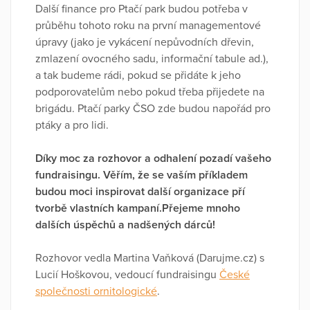
Další finance pro Ptačí park budou potřeba v
průběhu tohoto roku na první managementové
úpravy (jako je vykácení nepůvodních dřevin,
zmlazení ovocného sadu, informační tabule ad.),
a tak budeme rádi, pokud se přidáte k jeho
podporovatelům nebo pokud třeba přijedete na
brigádu. Ptačí parky ČSO zde budou napořád pro
ptáky a pro lidi.
Díky moc za rozhovor a odhalení pozadí vašeho
fundraisingu. Věřím, že se vaším příkladem
budou moci inspirovat další organizace pří
tvorbě vlastních kampaní.Přejeme mnoho
dalších úspěchů a nadšených dárců!
Rozhovor vedla Martina Vaňková (Darujme.cz) s
Lucií Hoškovou, vedoucí fundraisingu
České
společnosti ornitologické
.