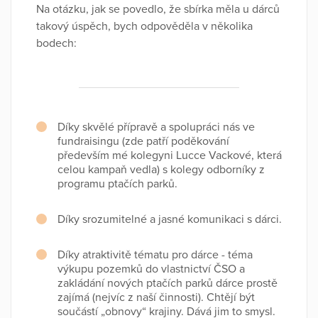
Na otázku, jak se povedlo, že sbírka měla u dárců
takový úspěch, bych odpověděla v několika
bodech:
Díky skvělé přípravě a spolupráci nás ve
fundraisingu (zde patří poděkování
především mé kolegyni Lucce Vackové, která
celou kampaň vedla) s kolegy odborníky z
programu ptačích parků.
Díky srozumitelné a jasné komunikaci s dárci.
Díky atraktivitě tématu pro dárce - téma
výkupu pozemků do vlastnictví ČSO a
zakládání nových ptačích parků dárce prostě
zajímá (nejvíc z naší činnosti). Chtějí být
součástí „obnovy“ krajiny. Dává jim to smysl.