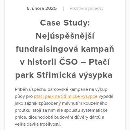
6. února 2025
|
Pozitivní příběhy
Case Study:
Nejúspěšnější
fundraisingová kampaň
v historii ČSO – Ptačí
park Střimická výsypka
Příběh úspěchu dárcovské kampaně na výkup
půdy pro
ptačí park na Střimické výsypce
vypadá
jako zázrak způsobený mávnutím kouzelného
proutku, stojí za ním ale spoustu systematické
práce, dlouhodobé budování důvěry dárců a
velká dávka trpělivosti.