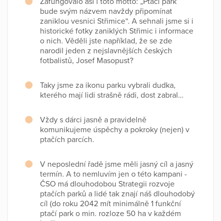
Zafungovalo asi i toto motto: „Ptačí park
bude svým názvem navždy připomínat
zaniklou vesnici Střimice“. A sehnali jsme si i
historické fotky zaniklých Střimic i informace
o nich. Věděli jste například, že se zde
narodil jeden z nejslavnějších českých
fotbalistů, Josef Masopust?
Taky jsme za ikonu parku vybrali dudka,
kterého mají lidi strašně rádi, dost zabral…
Vždy s dárci jasně a pravidelně
komunikujeme úspěchy a pokroky (nejen) v
ptačích parcích.
V neposlední řadě jsme měli jasný cíl a jasný
termín. A to nemluvím jen o této kampani -
ČSO má dlouhodobou Strategii rozvoje
ptačích parků a lidé tak znají náš dlouhodobý
cíl (do roku 2042 mít minimálně 1 funkční
ptačí park o min. rozloze 50 ha v každém