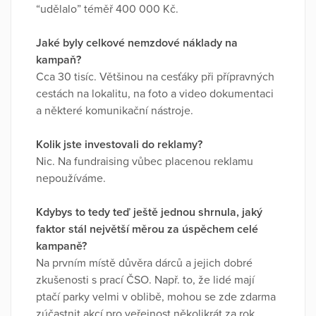
“udělalo” téměř 400 000 Kč.
Jaké byly celkové nemzdové náklady na
kampaň?
Cca 30 tisíc. Většinou na cesťáky při přípravných
cestách na lokalitu, na foto a video dokumentaci
a některé komunikační nástroje.
Kolik jste investovali do reklamy?
Nic. Na fundraising vůbec placenou reklamu
nepoužíváme.
Kdybys to tedy teď ještě jednou shrnula, jaký
faktor stál největší měrou za úspěchem celé
kampaně?
Na prvním místě důvěra dárců a jejich dobré
zkušenosti s prací ČSO. Např. to, že lidé mají
ptačí parky velmi v oblibě, mohou se zde zdarma
zúčastnit akcí pro veřejnost několikrát za rok,