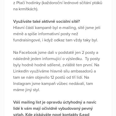
z Ptačí hodinky (každoroční lednové sčítání ptáků
na krmítkách).
Využíváte také aktivně sociální sítě?
Hlavní částí kampaně byl e-mailing, sítě jsme jeli
méně a spíše informativní posty než
fundraisingové, i když odkaz tam vždy taky byl.
Na Facebook jsme dali v podstatě jen 2 posty a
následně jeden informující o výsledku. Ty posty
byly hodně hodně sdílené, zvláště ten první. Na
LinkedIn využíváme hlavně sílu ambasadorů a
tam se nám objevilo 12 postů od tří lidí. Na
Instagram jsme kampaň vůbec nedávali, tam
máme jiný styl.
Váš mailing list je opravdu úctyhodný a navíc
lidé k vám mají očividně vybudovaný pevný
vztah. Kde získáváte nové kontakty (Lead