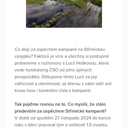
Co stojí za úspěchem kampaně na Střimickou
výsypku? Faktorů je více a všechny si postupně
probereme v rozhovoru s Lucií Hoškovou, která
vede fundraising ČSO od jeho úplných
prvopočátků. Děkujeme tímto Lucii za její
vstřícnost a otevřenost, se kterou s námi sdílí své
know-how i konkrétní čísla z kampaně.
Tak pojďme rovnou na to. Co myslíš, že stálo
především za úspěchem Střimické kampaně?
V době od spuštění 27. listopadu 2024 do konce
roku s dárci pracoval tým o velikosti 1,5 úvazku.