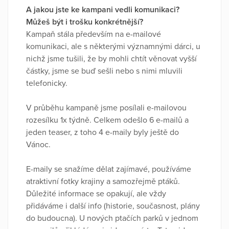
A jakou jste ke kampani vedli komunikaci?
Můžeš být i trošku konkrétnější?
Kampaň stála především na e-mailové
komunikaci, ale s některými významnými dárci, u
nichž jsme tušili, že by mohli chtít věnovat vyšší
částky, jsme se buď sešli nebo s nimi mluvili
telefonicky.
V průběhu kampaně jsme posílali e-mailovou
rozesílku 1x týdně. Celkem odešlo 6 e-mailů a
jeden teaser, z toho 4 e-maily byly ještě do
Vánoc.
E-maily se snažíme dělat zajímavé, používáme
atraktivní fotky krajiny a samozřejmě ptáků.
Důležité informace se opakují, ale vždy
přidáváme i další info (historie, současnost, plány
do budoucna). U nových ptačích parků v jednom