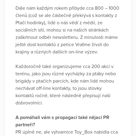
Dále nám každým rokem přibyde cca 800 – 1000
členů (což se ale částečně překrývá s kontakty z
Ptačí hodinky), lidé o nás vědí z médií, ze
sociálních sítí, mohou si na našich stránkách
zaškrtnout odběr newsletteru. Z minulosti máme
ještě dost kontaktů z petice Vraťme život do
krajiny a různých dalších on-line výzev.
Každoročně také organizujeme cca 200 akcí v
terénu, jako jsou různé vycházky za ptáky nebo
brigády v ptačích parcích, kde nám lidé mohou
nechávat off-line kontakty, to jsou stovky
kontaktů ročně, které následně přepisují naši
dobrovolníci.
A pomáhali vám s propagací také nějací PR
partneři?
PR úplně ne, ale výtvarnice Toy_Box nabídla cca