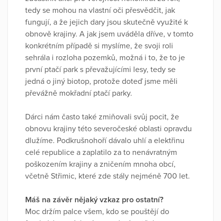
tedy se mohou na vlastní oči přesvědčit, jak
fungují, a že jejich dary jsou skutečně využité k
obnově krajiny. A jak jsem uváděla dříve, v tomto
konkrétním případě si myslíme, že svoji roli
sehrála i rozloha pozemků, možná i to, že to je
první ptačí park s převažujícími lesy, tedy se
jedná o jiný biotop, protože doteď jsme měli
převážně mokřadní ptačí parky.
Dárci nám často také zmiňovali svůj pocit, že
obnovu krajiny této severočeské oblasti opravdu
dlužíme. Podkrušnohoří dávalo uhlí a elektřinu
celé republice a zaplatilo za to nenávratným
poškozením krajiny a zničením mnoha obcí,
včetně Střimic, které zde stály nejméně 700 let.
Máš na závěr nějaký vzkaz pro ostatní?
Moc držím palce všem, kdo se pouštějí do