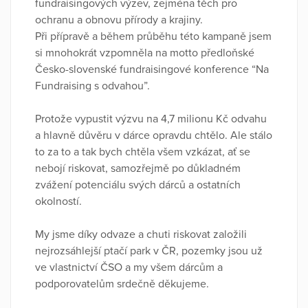
fundraisingových výzev, zejména těch pro
ochranu a obnovu přírody a krajiny.
Při přípravě a během průběhu této kampaně jsem
si mnohokrát vzpomněla na motto předloňské
Česko-slovenské fundraisingové konference “Na
Fundraising s odvahou”.
Protože vypustit výzvu na 4,7 milionu Kč odvahu
a hlavně důvěru v dárce opravdu chtělo. Ale stálo
to za to a tak bych chtěla všem vzkázat, ať se
nebojí riskovat, samozřejmě po důkladném
zvážení potenciálu svých dárců a ostatních
okolností.
My jsme díky odvaze a chuti riskovat založili
nejrozsáhlejší ptačí park v ČR, pozemky jsou už
ve vlastnictví ČSO a my všem dárcům a
podporovatelům srdečně děkujeme.