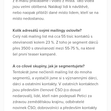
z e-mailů přikládáme i video z místa. Tato videa
jsou velmi oblíbená. Nalákají lidi k návštěvě,
nebo naopak přiblíží dané místo lidem, kteří se na
místo nedostanou.
Kolik adresátů svými mailingy oslovíte?
Celý náš mailing list má cca 55 tisíc kontaktů s
otevíraností kolem 23 %. Z toho je segment dárců
přes 3500 s otevíraností mezi 55-75 %, na které
šel první teaser kampaně.
A co cílové skupiny, jak je segmentujete?
Tentokrát jsme nečlenili mailing list do mnoha
segmentů, a vystačili jsme si s významnými dárci,
dárci a ostatními kontakty. V ostatních kontaktech
jsou především členové ČSO (co dosud
nedarovali), lidé, kteří nám podepsali Petici za
zdravou zemědělskou krajinu, odběratelé
novinek ČSO, dobrovolníci a především kontakty