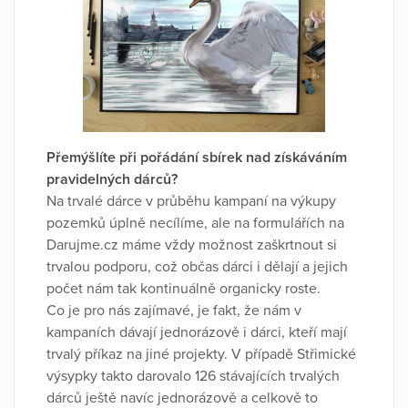
Přemýšlíte při pořádání sbírek nad získáváním
pravidelných dárců?
Na trvalé dárce v průběhu kampaní na výkupy
pozemků úplně necílíme, ale na formulářích na
Darujme.cz máme vždy možnost zaškrtnout si
trvalou podporu, což občas dárci i dělají a jejich
počet nám tak kontinuálně organicky roste.
Co je pro nás zajímavé, je fakt, že nám v
kampaních dávají jednorázově i dárci, kteří mají
trvalý příkaz na jiné projekty. V případě Střimické
výsypky takto darovalo 126 stávajících trvalých
dárců ještě navíc jednorázově a celkově to