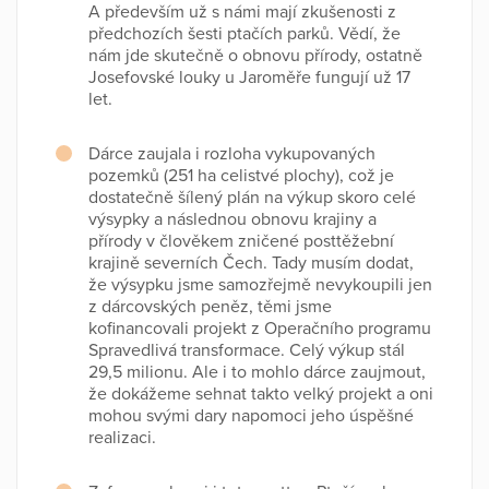
A především už s námi mají zkušenosti z
předchozích šesti ptačích parků. Vědí, že
nám jde skutečně o obnovu přírody, ostatně
Josefovské louky u Jaroměře fungují už 17
let.
Dárce zaujala i rozloha vykupovaných
pozemků (251 ha celistvé plochy), což je
dostatečně šílený plán na výkup skoro celé
výsypky a následnou obnovu krajiny a
přírody v člověkem zničené posttěžební
krajině severních Čech. Tady musím dodat,
že výsypku jsme samozřejmě nevykoupili jen
z dárcovských peněz, těmi jsme
kofinancovali projekt z Operačního programu
Spravedlivá transformace. Celý výkup stál
29,5 milionu. Ale i to mohlo dárce zaujmout,
že dokážeme sehnat takto velký projekt a oni
mohou svými dary napomoci jeho úspěšné
realizaci.