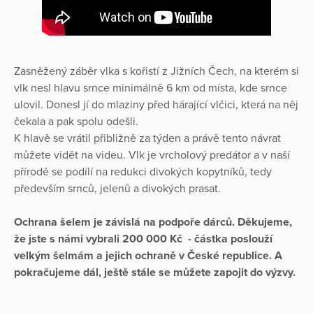
Zasněžený záběr vlka s kořistí z Jižních Čech, na kterém si
vlk nesl hlavu srnce minimálně 6 km od místa, kde srnce
ulovil. Donesl jí do mlaziny před hárající vlčici, která na něj
čekala a pak spolu odešli.
K hlavě se vrátil přibližně za týden a právě tento návrat
můžete vidět na videu. Vlk je vrcholový predátor a v naší
přírodě se podílí na redukci divokých kopytníků, tedy
především srnců, jelenů a divokých prasat.
Ochrana šelem je závislá na podpoře dárců. Děkujeme,
že jste s námi vybrali 200 000 Kč - částka poslouží
velkým šelmám a jejich ochraně v České republice. A
pokračujeme dál, ještě stále se můžete zapojit do výzvy.