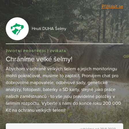
Přihlásit se
Hnutí DUHA Šelmy
ŽIVOTNÍ PROSTŘEDÍ
ZVÍŘATA
Chráníme velké šelmy!
Abychom v ochraně velkých šelem a jejich monitoringu
mohli pokračovat, musíme to zaplatit. Pronájem chat pro
dobrovolné mapovatele, odběrové sady, genetické
analýzy, fotopasti, baterky a SD karty, stejně jako práce
našich zaměstnanců - to vše jsou pravidelné položky v
šelmím rozpočtu. Vyberte s námi do konce roku 200 000
Kč na ochranu velkých šelem!
vybíráme od 29.11.2023