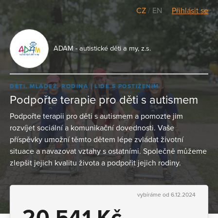
CZ
/
EN
Přihlásit se
ADAM - autistické děti a my, z.s.
DĚTI, MLÁDEŽ, RODINA
LIDÉ S POSTIŽENÍM
Podpořte terapie pro děti s autismem
Podpořte terapii pro děti s autismem a pomozte jim
rozvíjet sociální a komunikační dovednosti. Vaše
příspěvky umožní těmto dětem lépe zvládat životní
situace a navazovat vztahy s ostatními. Společně můžeme
zlepšit jejich kvalitu života a podpořit jejich rodiny.
vybíráme od 6.12.2024
20 541 Kč