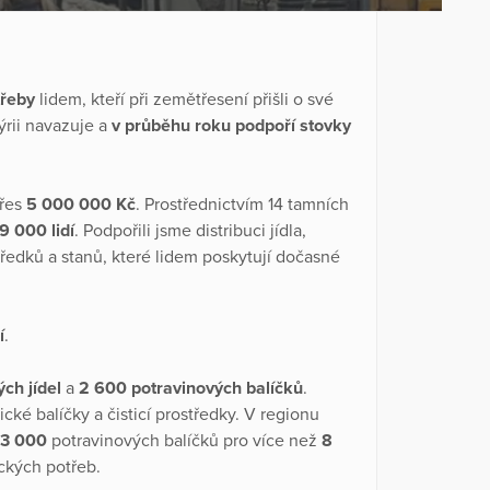
třeby
lidem, kteří při zemětřesení přišli o své
rii navazuje a
v průběhu roku podpoří stovky
přes
5 000 000 Kč
. Prostřednictvím 14 tamních
9 000 lidí
. Podpořili jsme distribuci jídla,
tředků a stanů, které lidem poskytují dočasné
í
.
ch jídel
a
2 600 potravinových balíčků
.
cké balíčky a čisticí prostředky. V regionu
3 000
potravinových balíčků pro více než
8
ckých potřeb.