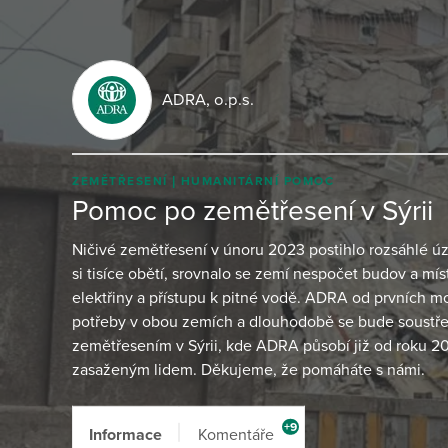
ADRA, o.p.s.
ZEMĚTŘESENÍ
HUMANITÁRNÍ POMOC
Pomoc po zemětřesení v Sýrii
Ničivé zemětřesení v únoru 2023 postihlo rozsáhlé ú
si tisíce obětí, srovnalo se zemí nespočet budov a mí
elektřiny a přístupu k pitné vodě. ADRA od prvních m
potřeby v obou zemích a dlouhodobě se bude soustř
zemětřesením v Sýrii, kde ADRA působí již od roku 20
zasaženým lidem. Děkujeme, že pomáháte s námi.
+9
Informace
Komentáře