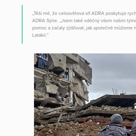
„Těší mě, že celosvětová síť ADRA poskytuje rychl
ADRA Sýrie. „Jsem také vděčný všem našim týmů
pomoc a začaly zjišťovat, jak společně můžeme n
Latákii.“