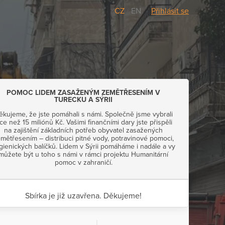
CZ
/
EN
Přihlásit se
POMOC LIDEM ZASAŽENÝM ZEMĚTŘESENÍM V
TURECKU A SÝRII
ěkujeme, že jste pomáhali s námi. Společně jsme vybrali
íce než 15 miliónů Kč. Vašimi finančními dary jste přispěli
na zajištění základních potřeb obyvatel zasažených
mětřesením – distribuci pitné vody, potravinové pomoci,
gienických balíčků. Lidem v Sýrii pomáháme i nadále a vy
můžete být u toho s námi v rámci projektu Humanitární
pomoc v zahraničí.
Sbírka je již uzavřena. Děkujeme!