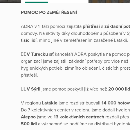
POMOC PO ZEMĚTŘESENÍ
ADRA v 1. fázi pomoci zajistila
přístřeší
a
základní po
domovy. Na aktivity díky dlouhodobému působení v Sý
tisíc lidí
, mimo jiné v zemětřesením zasažené Latákii.
👉🏽
V Turecku
síť kanceláří ADRA poskytla na pomoc 
organizací jsme zajistili základní potřeby pro více než
hygienických potřeb, zimního oblečení, čisticích pros
přístřeší.
👉🏽
V Sýrii
jsme pomoc poskytli již více než
20 000 lid
V regionu
Latákie
jsme rozdistribuovali
14 000 hotový
Do 7 kolektivních center v regionu jsme dodali hygieni
Aleppo
jsme ve
13 kolektivních centrech
rozdali přes
500 lidí
a významně se podílíme na distribuci hygieni