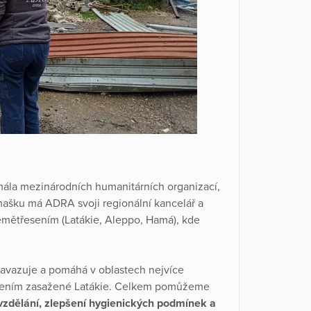
mála mezinárodních humanitárních organizací,
Damašku má ADRA svoji regionální kancelář a
emětřesením (Latákie, Aleppo, Hamá), kde
avazuje a pomáhá v oblastech nejvíce
esením zasažené Latákie. Celkem pomůžeme
vzdělání, zlepšení hygienických podmínek a