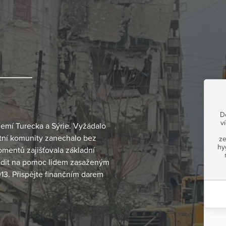
D
v
zemí Turecka a Sýrie. Vyžádalo
stní komunity zanechalo bez
ze
hy
omentů zajišťovala základní
edit na pomoc lidem zasaženým
13. Přispějte finančním darem