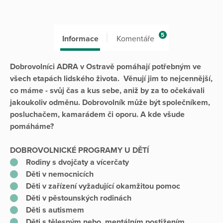
5
Informace
Komentáře
Dobrovolníci ADRA v Ostravě pomáhají potřebným ve
všech etapách lidského života. Věnují jim to nejcennější,
co máme - svůj čas a kus sebe, aniž by za to očekávali
jakoukoliv odměnu. Dobrovolník může být společníkem,
posluchačem, kamarádem či oporu. A kde všude
pomáháme?
DOBROVOLNICKÉ PROGRAMY U DĚTÍ
Rodiny s dvojčaty a vícerčaty
Děti v nemocnicích
Děti v zařízení vyžadující okamžitou pomoc
Děti v pěstounských rodinách
Děti s autismem
Děti s tělesným nebo mentálním postižením