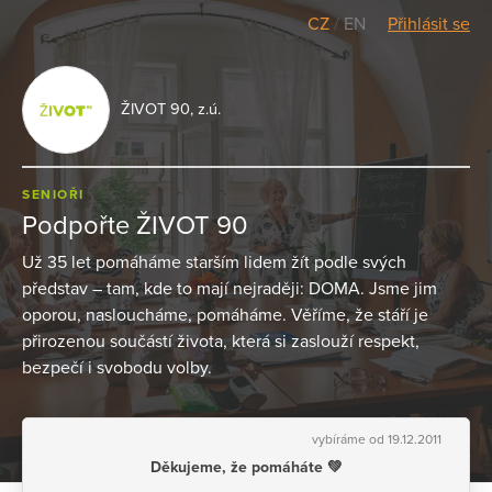
CZ
/
EN
Přihlásit se
ŽIVOT 90, z.ú.
SENIOŘI
Podpořte ŽIVOT 90
Už 35 let pomáháme starším lidem žít podle svých
představ – tam, kde to mají nejraději: DOMA. Jsme jim
oporou, nasloucháme, pomáháme. Věříme, že stáří je
přirozenou součástí života, která si zaslouží respekt,
bezpečí i svobodu volby.
vybíráme od 19.12.2011
Děkujeme, že pomáháte 💚