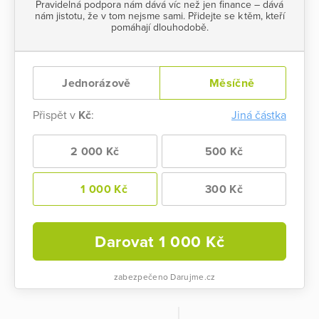
Pravidelná podpora nám dává víc než jen finance – dává
nám jistotu, že v tom nejsme sami. Přidejte se k těm, kteří
pomáhají dlouhodobě.
Jednorázově
Měsíčně
Přispět v
Kč
:
Jiná částka
2 000 Kč
500 Kč
1 000 Kč
300 Kč
Darovat
1 000
Kč
zabezpečeno Darujme.cz