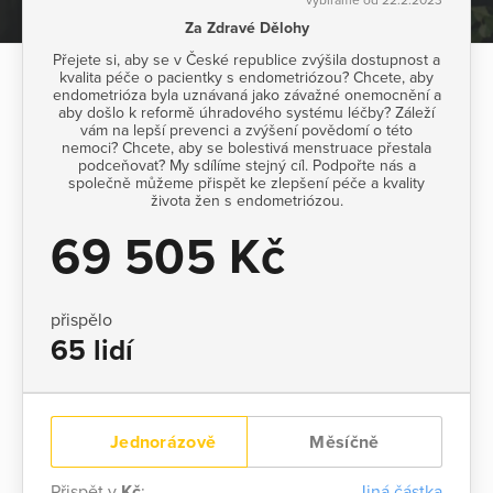
Za Zdravé Dělohy
Přejete si, aby se v České republice zvýšila dostupnost a
kvalita péče o pacientky s endometriózou? Chcete, aby
endometrióza byla uznávaná jako závažné onemocnění a
aby došlo k reformě úhradového systému léčby? Záleží
vám na lepší prevenci a zvýšení povědomí o této
nemoci? Chcete, aby se bolestivá menstruace přestala
podceňovat? My sdílíme stejný cíl. Podpořte nás a
společně můžeme přispět ke zlepšení péče a kvality
života žen s endometriózou.
69 505 Kč
přispělo
65 lidí
Jednorázově
Měsíčně
Přispět v
Kč
:
Jiná částka