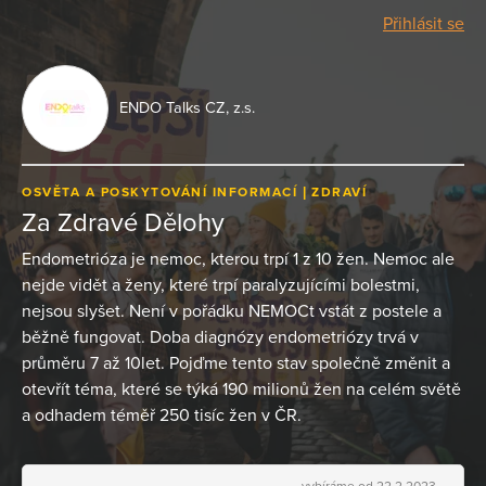
Přihlásit se
ENDO Talks CZ, z.s.
OSVĚTA A POSKYTOVÁNÍ INFORMACÍ
ZDRAVÍ
Za Zdravé Dělohy
Endometrióza je nemoc, kterou trpí 1 z 10 žen. Nemoc ale
nejde vidět a ženy, které trpí paralyzujícími bolestmi,
nejsou slyšet. Není v pořádku NEMOCt vstát z postele a
běžně fungovat. Doba diagnózy endometriózy trvá v
průměru 7 až 10let. Pojďme tento stav společně změnit a
otevřít téma, které se týká 190 milionů žen na celém světě
a odhadem téměř 250 tisíc žen v ČR.
vybíráme od 22.2.2023