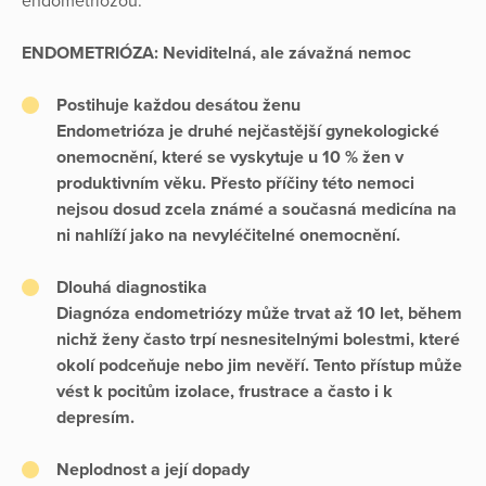
endometriózou.
ENDOMETRIÓZA: Neviditelná, ale závažná nemoc
Postihuje každou desátou ženu
Endometrióza je druhé nejčastější gynekologické
onemocnění, které se vyskytuje u 10 % žen v
produktivním věku. Přesto příčiny této nemoci
nejsou dosud zcela známé a současná medicína na
ni nahlíží jako na nevyléčitelné onemocnění.
Dlouhá diagnostika
Diagnóza endometriózy může trvat až 10 let, během
nichž ženy často trpí nesnesitelnými bolestmi, které
okolí podceňuje nebo jim nevěří. Tento přístup může
vést k pocitům izolace, frustrace a často i k
depresím.
Neplodnost a její dopady