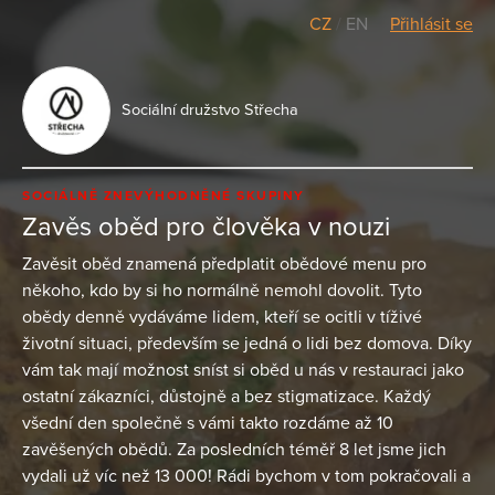
CZ
/
EN
Přihlásit se
Sociální družstvo Střecha
SOCIÁLNĚ ZNEVÝHODNĚNÉ SKUPINY
Zavěs oběd pro člověka v nouzi
Zavěsit oběd znamená předplatit obědové menu pro
někoho, kdo by si ho normálně nemohl dovolit. Tyto
obědy denně vydáváme lidem, kteří se ocitli v tíživé
životní situaci, především se jedná o lidi bez domova. Díky
vám tak mají možnost sníst si oběd u nás v restauraci jako
ostatní zákazníci, důstojně a bez stigmatizace. Každý
všední den společně s vámi takto rozdáme až 10
zavěšených obědů. Za posledních téměř 8 let jsme jich
vydali už víc než 13 000! Rádi bychom v tom pokračovali a