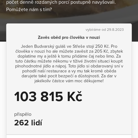
počet denně rozdaných porcí postupně navyšovali.
Pomůžete nám s tím?
vybíráme od 29.8.2023
Zavěs oběd pro člověka v nouzi
Jeden Budvarský guláš ve Střeše stojí 250 Kč. Pro
člověka v nouzi ho ale můžete zavěsit za 205 Kč, zbytek
doplatíme my a ještě k tomu přidáme čaj nebo limo. Za
tuto částku můžete někomu v tíživé životní situaci koupit
plnohodnotné jídlo a nápoj. Toto jídlo si obdarovaný sní v
pohodlí naší restaurace a vy mu tak kromě oběda
darujete také pocit bezpečí a důstojnosti. Za dar v
jakékoliv částce vám moc děkujeme!
103 815 Kč
přispělo
262 lidí