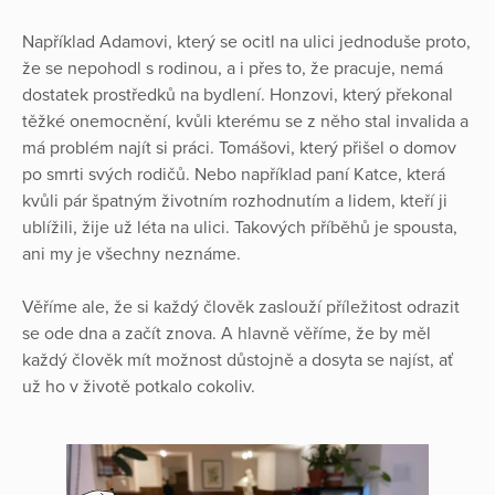
Například Adamovi, který se ocitl na ulici jednoduše proto,
že se nepohodl s rodinou, a i přes to, že pracuje, nemá
dostatek prostředků na bydlení. Honzovi, který překonal
těžké onemocnění, kvůli kterému se z něho stal invalida a
má problém najít si práci. Tomášovi, který přišel o domov
po smrti svých rodičů. Nebo například paní Katce, která
kvůli pár špatným životním rozhodnutím a lidem, kteří ji
ublížili, žije už léta na ulici. Takových příběhů je spousta,
ani my je všechny neznáme.
Věříme ale, že si každý člověk zaslouží příležitost odrazit
se ode dna a začít znova. A hlavně věříme, že by měl
každý člověk mít možnost důstojně a dosyta se najíst, ať
už ho v životě potkalo cokoliv.