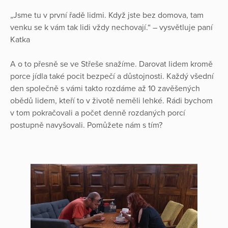
„Jsme tu v první řadě lidmi. Když jste bez domova, tam
venku se k vám tak lidi vždy nechovají.“ – vysvětluje paní
Katka
A o to přesně se ve Střeše snažíme. Darovat lidem kromě
porce jídla také pocit bezpečí a důstojnosti. Každý všední
den společně s vámi takto rozdáme až 10 zavěšených
obědů lidem, kteří to v životě neměli lehké. Rádi bychom
v tom pokračovali a počet denně rozdaných porcí
postupně navyšovali. Pomůžete nám s tím?