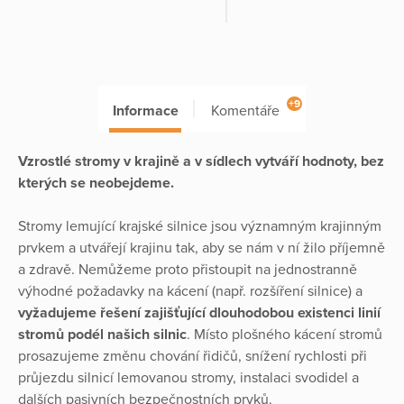
+9
Informace
Komentáře
Vzrostlé stromy v krajině a v sídlech vytváří hodnoty, bez
kterých se neobejdeme.
Stromy lemující krajské silnice jsou významným krajinným
prvkem a utvářejí krajinu tak, aby se nám v ní žilo příjemně
a zdravě. Nemůžeme proto přistoupit na jednostranně
výhodné požadavky na kácení (např. rozšíření silnice) a
vyžadujeme řešení zajišťující dlouhodobou existenci linií
stromů podél našich silnic
. Místo plošného kácení stromů
prosazujeme změnu chování řidičů, snížení rychlosti při
průjezdu silnicí lemovanou stromy, instalaci svodidel a
dalších pasivních bezpečnostních prvků.