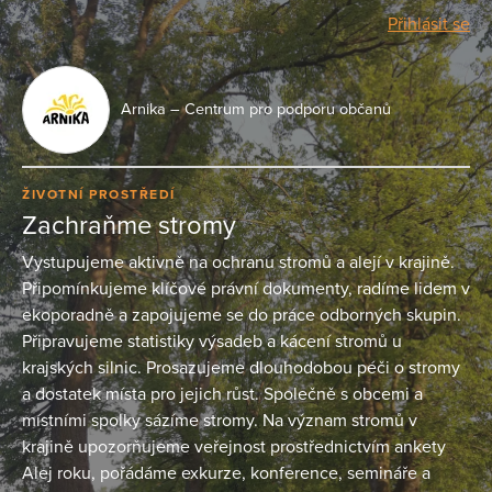
Přihlásit se
Arnika – Centrum pro podporu občanů
ŽIVOTNÍ PROSTŘEDÍ
Zachraňme stromy
Vystupujeme aktivně na ochranu stromů a alejí v krajině.
Připomínkujeme klíčové právní dokumenty, radíme lidem v
ekoporadně a zapojujeme se do práce odborných skupin.
Připravujeme statistiky výsadeb a kácení stromů u
krajských silnic. Prosazujeme dlouhodobou péči o stromy
a dostatek místa pro jejich růst. Společně s obcemi a
místními spolky sázíme stromy. Na význam stromů v
krajině upozorňujeme veřejnost prostřednictvím ankety
Alej roku, pořádáme exkurze, konference, semináře a