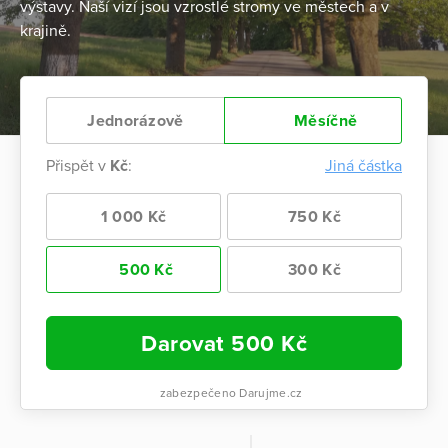
výstavy. Naší vizí jsou vzrostlé stromy ve městech a v
krajině.
Jednorázově
Měsíčně
Přispět v
Kč
:
Jiná částka
1 000 Kč
750 Kč
500 Kč
300 Kč
Darovat
500
Kč
zabezpečeno Darujme.cz