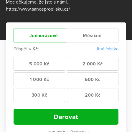
Moc děkujeme, že jste s námi.
https://www.sanceproelisku.cz/
Jednorázově
Měsíčně
Přispět v
Kč
:
Jiná částka
5 000 Kč
2 000 Kč
1 000 Kč
500 Kč
300 Kč
200 Kč
Darovat
zabezpečeno Darujme.cz