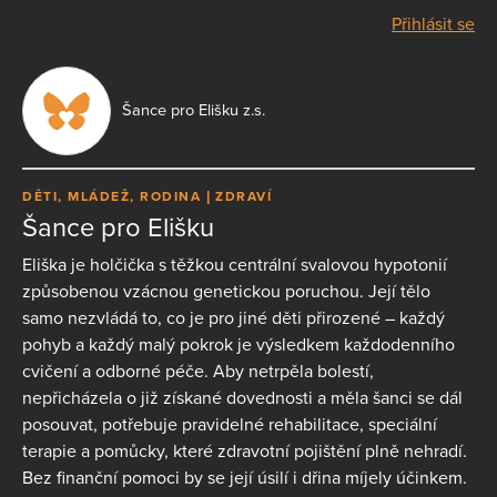
Přihlásit se
Šance pro Elišku z.s.
DĚTI, MLÁDEŽ, RODINA
ZDRAVÍ
Šance pro Elišku
Eliška je holčička s těžkou centrální svalovou hypotonií
způsobenou vzácnou genetickou poruchou. Její tělo
samo nezvládá to, co je pro jiné děti přirozené – každý
pohyb a každý malý pokrok je výsledkem každodenního
cvičení a odborné péče. Aby netrpěla bolestí,
nepřicházela o již získané dovednosti a měla šanci se dál
posouvat, potřebuje pravidelné rehabilitace, speciální
terapie a pomůcky, které zdravotní pojištění plně nehradí.
Bez finanční pomoci by se její úsilí i dřina míjely účinkem.